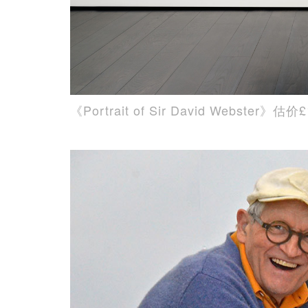
《Portrait of Sir David Webster》估价