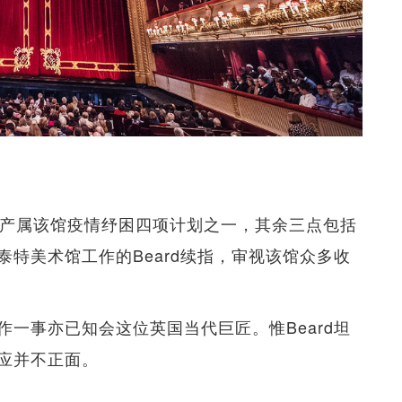
变卖资产属该馆疫情纾困四项计划之一，其余三点包括
特美术馆工作的Beard续指，审视该馆众多收
一事亦已知会这位英国当代巨匠。惟Beard坦
应并不正面。