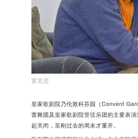
霍克尼
皇家歌剧院乃伦敦科芬园（Convent G
蕾舞团及皇家歌剧院管弦乐团的主要表演
起关闭，至刚过去的周末才重开。