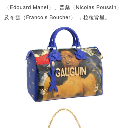
（Edouard Manet）、普桑（Nicolas Poussin）
及布雪（Francois Boucher） ，粒粒皆星。