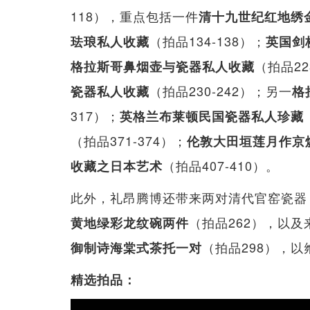
118），重点包括一件
清十九世纪红地绣
（拍品134-138）；
珐琅私人收藏
英国剑
（拍品22
格拉斯哥鼻烟壶与瓷器私人收藏
（拍品230-242）；另一
瓷器私人收藏
格
317）；
英格兰布莱顿民国瓷器私人珍藏
（拍品371-374）；
伦敦大田垣莲月作京
（拍品407-410）。
收藏之日本艺术
此外，礼昂腾博还带来两对清代官窑瓷器
（拍品262），以及
黄地绿彩龙纹碗两件
（拍品298），
御制诗海棠式茶托一对
精选拍品：