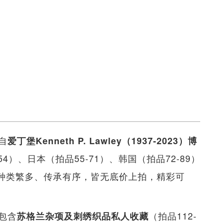
自
爱丁堡Kenneth P. Lawley（1937-2023）博
4）、日本（拍品55-71）、韩国（拍品72-89）
件，种类繁多、传承有序，皆无底价上拍，精彩可
包含
（拍品112-
苏格兰杂项及刺绣织品私人收藏