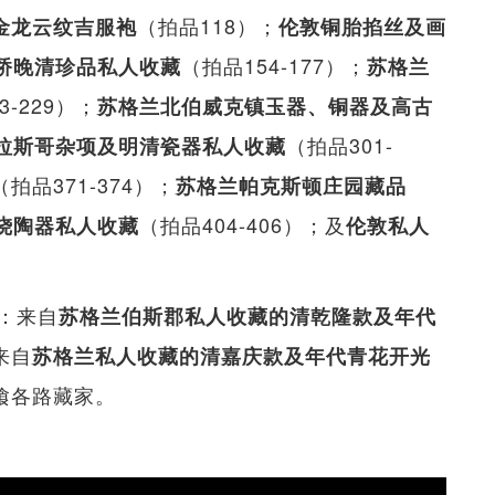
（拍品118）；
金龙云纹吉服袍
伦敦铜胎掐丝及画
（拍品154-177）；
桥晚清珍品私人收藏
苏格兰
3-229）；
苏格兰北伯威克镇玉器、铜器及高古
（拍品301-
拉斯哥杂项及明清瓷器私人收藏
（拍品371-374）；
苏格兰帕克斯顿庄园藏品
（拍品404-406）；及
烧陶器私人收藏
伦敦私人
：来自
苏格兰伯斯郡私人收藏的清乾隆款及年代
来自
苏格兰私人收藏的清嘉庆款及年代青花开光
以飨各路藏家。