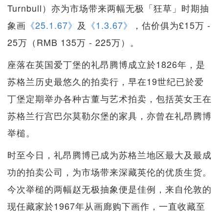
Turnbull）亦为市场带来两幅无极「狂草」时期抽
象画
《25.1.67》
及
《1.3.67》
，估价俱为£15万 -
25万（RMB 135万 - 225万）。
座落在英国爱丁堡的礼昂腾博成立於1826年，是
苏格兰历史最悠久的拍卖行，早在19世纪已於爱
丁堡定期举办各种古董与艺术拍卖，包括英女王在
苏格兰行宫巴尔莫勒尔堡的家具，亦曾在礼昂腾博
举槌。
时至今日，礼昂腾博已成为苏格兰地区最大及最成
功的拍卖公司，为市场带来深藏英伦的优质生货。
今次举槌的两幅赵无极抽象便是佳例，来自伦敦的
现任藏家於1967年从画廊购下画作，一直收藏至