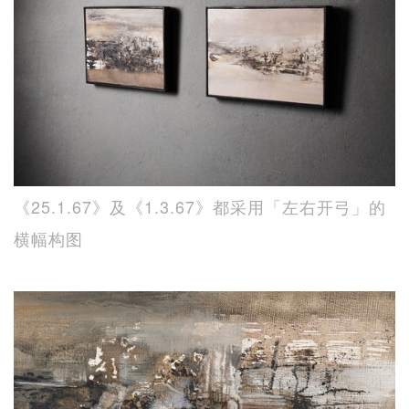
《25.1.67》及《1.3.67》都采用「左右开弓」的
横幅构图