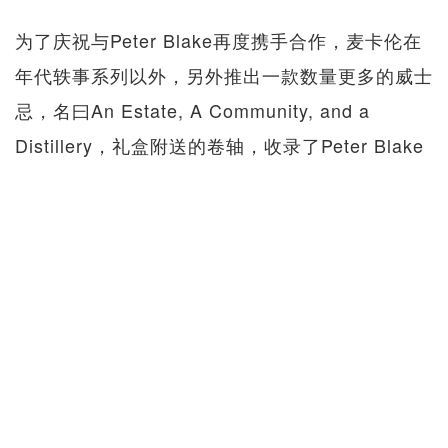
为了庆祝与Peter Blake再度携手合作，麦卡伦在
年代轶事系列以外，另外推出一款数量更多的威士
忌，名曰An Estate, A Community, and a
Distillery，礼盒附送的卷轴，收录了Peter Blake
的艺术创作。厂方未有公布此瓶威士忌来自何年，
每瓶售价£750（約RMB 6,800），价钱相对亲
民。
麦卡伦未有公布实际产量，但要购下此瓶威士忌，
需先经过抽签。
各位有兴趣的威士忌迷可按此参与
抽签
。
拍卖详情