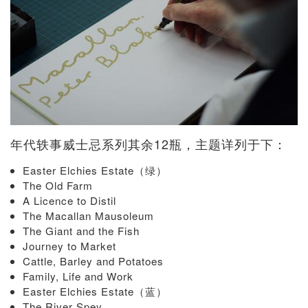
年代轶事威士忌系列其余12瓶，主题详列于下：
Easter Elchies Estate（绿）
The Old Farm
A Licence to Distil
The Macallan Mausoleum
The Giant and the Fish
Journey to Market
Cattle, Barley and Potatoes
Family, Life and Work
Easter Elchies Estate（蓝）
The River Spey