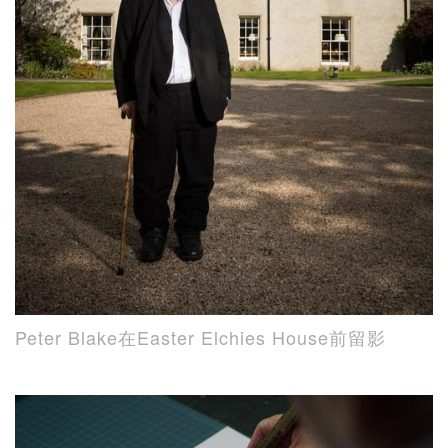
Peter Blake在Easter Elchies House前留影