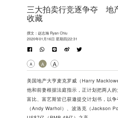
三大拍卖行竞逐争夺 地产
收藏
撰文：赵志瀚 Ryan Chiu
2020年01月16日 星期四|22:31
A
A
A
美国地产大亨麦克罗威（Harry Mack
他和前妻根据法庭指示，正计划把两人的
富比、富艺斯皆已获邀提交计划书，以争
（Andy Warhol）、波洛克（Jackson 
US$7亿（RMB 48亿）之高。