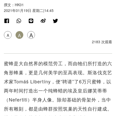
撰文：HK01
2021年01月19日 星期二|14:45
A
A
A
2183 次观看
蜜蜂是大自然界的模范劳工，而由牠们所打造的六
角形蜂巢，更是几何美学的至高表现。斯洛伐克艺
术家Tomáš Libertíny，便“聘请”了6万只蜜蜂，以
两年时间打造出一个纯蜂蜡的埃及皇后娜芙蒂蒂
（Nefertiti）半身人像。除却基础的骨架外，当中
所有雕刻，都是由蜂群按照筑巢的天性自行建成。