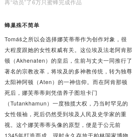
再“动员”了6万只蜜蜂完成作品
蜂巢殊不简单
Tomáš之所以会选择娜芙蒂蒂作为创作对象，很
大程度跟她的女性权威有关。这位埃及法老阿肯那
顿（Akhenaten）的皇后，生前与丈夫一同推行了
著名的宗教改革，将埃及的多神教传统，转为独尊
太阳神阿顿（Aten）的一神信仰。而在阿肯那顿
死后，娜芙蒂蒂则凭借养子图坦卡门
（Tutankhamun）一度独揽大权，乃当时罕见的
女性领袖，死后仍然受到埃及人民及史学家的重
视。这个娜芙蒂蒂头像的原型，便是于公元前
1345年打造而成，现时永久存放于柏林国家博物