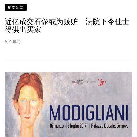
拍卖新闻
近亿成交石像或为贼赃 法院下令佳士
得供出买家
约 9 年前