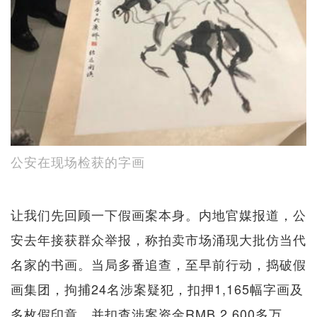
公安在现场检获的字画
让我们先回顾一下假画案本身。内地官媒报道，公
安去年接获群众举报，称拍卖市场涌现大批仿当代
名家的书画。当局多番追查，至早前行动，捣破假
画集团，拘捕24名涉案疑犯，扣押1,165幅字画及
多枚假印章，并扣查涉案资金RMB 2,600多万。