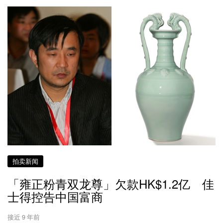
拍卖新闻
「雍正粉青双龙尊」欠款HK$1.2亿 佳
士得控告中国富商
接近 9 年前