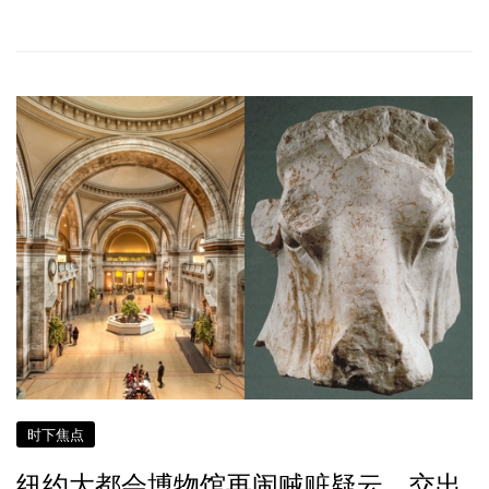
时下焦点
纽约大都会博物馆再闹贼赃疑云 交出