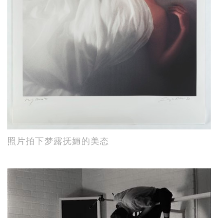
照片拍下梦露抚媚的美态