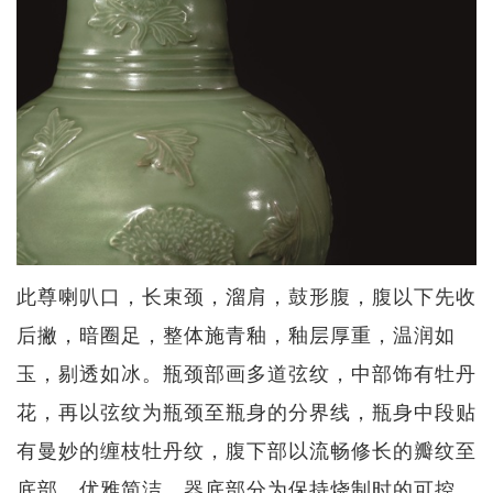
此尊喇叭口，长束颈，溜肩，鼓形腹，腹以下先收
后撇，暗圈足，整体施青釉，釉层厚重，温润如
玉，剔透如冰。瓶颈部画多道弦纹，中部饰有牡丹
花，再以弦纹为瓶颈至瓶身的分界线，瓶身中段贴
有曼妙的缠枝牡丹纹，腹下部以流畅修长的瓣纹至
底部，优雅简洁。器底部分为保持烧制时的可控