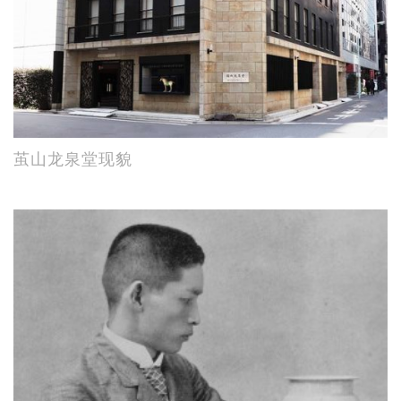
茧山龙泉堂现貌