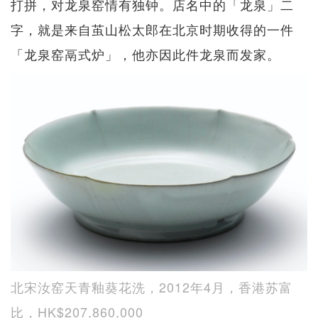
打拼，对龙泉窑情有独钟。店名中的「龙泉」二
字，就是来自茧山松太郎在北京时期收得的一件
「龙泉窑鬲式炉」，他亦因此件龙泉而发家。
北宋汝窑天青釉葵花洗，2012年4月，香港苏富
比，HK$207,860,000