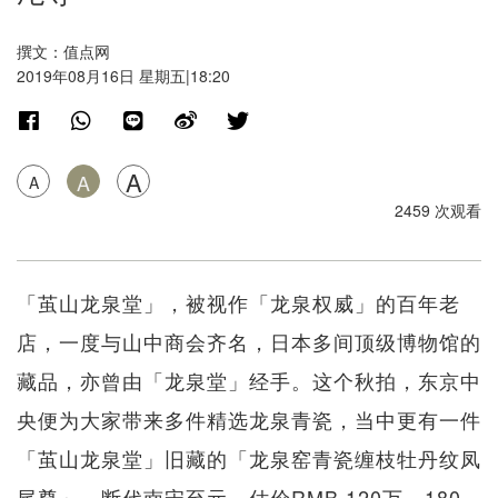
撰文：值点网
2019年08月16日 星期五|18:20
A
A
A
2459 次观看
「茧山龙泉堂」，被视作「龙泉权威」的百年老
店，一度与山中商会齐名，日本多间顶级博物馆的
藏品，亦曾由「龙泉堂」经手。这个秋拍，东京中
央便为大家带来多件精选龙泉青瓷，当中更有一件
「茧山龙泉堂」旧藏的「龙泉窑青瓷缠枝牡丹纹凤
尾尊」，断代南宋至元，估价RMB 120万 - 180