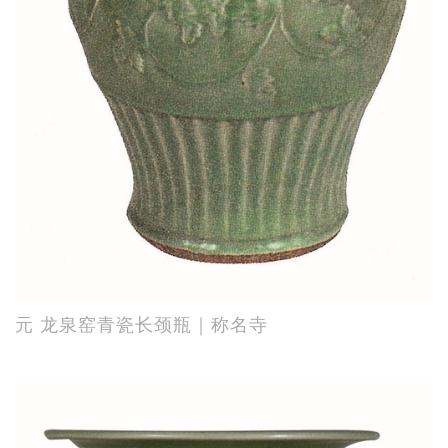
元 龙泉窑青瓷长颈瓶｜称名寺