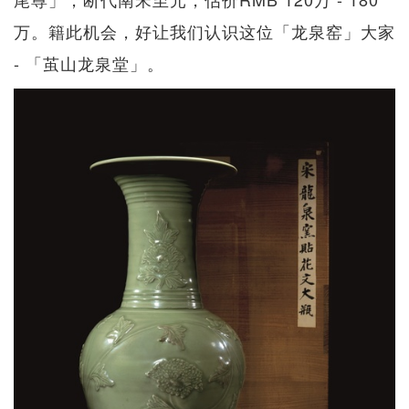
万。籍此机会，好让我们认识这位「龙泉窑」大家
- 「茧山龙泉堂」。