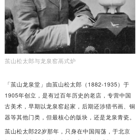
茧山松太郎与龙泉窑鬲式炉
「茧山龙泉堂」由茧山松太郎（1882-1935）于
1905年创立，是有过百年历史的老店，专营中国
古美术，早期以龙泉窑起家，后期还涉猎书画、铜
器等其他门类，但最核心​​的版块，还是龙泉青瓷。
茧山松太郎22岁那年，只身在中国闯荡，于北京