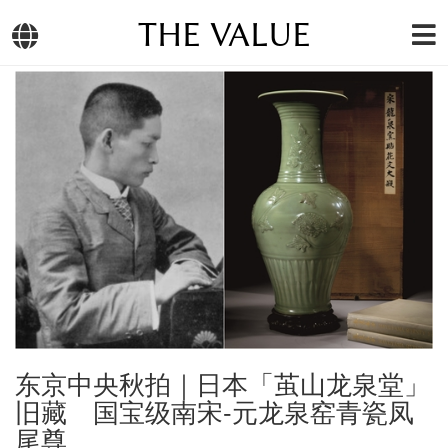
THE VALUE
东京中央秋拍｜日本「茧山龙泉堂」
旧藏 国宝级南宋-元龙泉窑青瓷凤
尾尊