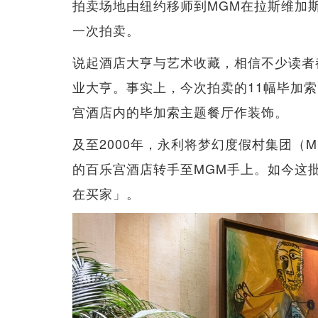
拍卖场地由纽约移师到MGM在拉斯维加斯的
一次拍卖。
说起酒店大亨与艺术收藏，相信不少读者都有
业大亨。事实上，今次拍卖的11幅毕加
宫酒店内的毕加索主题餐厅作装饰。
及至2000年，永利将梦幻度假村集团（Mir
的百乐宫酒店转手至MGM手上。如今这
在买家」。