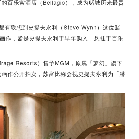
百乐宫酒店（Bellagio），成为赌城历来最贵
联想到史提夫永利（Steve Wynn）这位赌
索画作，皆是史提夫永利于早年购入，悬挂于百乐
age Resorts）售予MGM，原属「梦幻」旗下
批画作公开拍卖，苏富比称会视史提夫永利为「潜