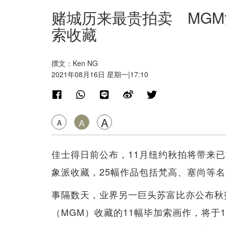
赌城历来最贵拍卖 MGM酒
索收藏
撰文：Ken NG
2021年08月16日 星期一|17:10
A
A
A
佳士得日前公布，11月纽约秋拍将带来已故美
象派收藏，25幅作品包括梵高、塞尚等
事隔数天，业界另一巨头苏富比亦公布秋
（MGM）收藏的11幅毕加索画作，将于10