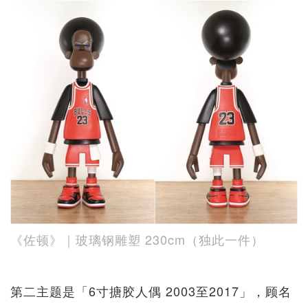
《佐顿》｜玻璃钢雕塑 230cm（独此一件）
第二主题是「6寸搪胶人偶 2003至2017」，顾名