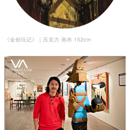
《金创玩记》｜压克力 画布 152cm