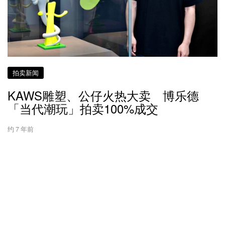
拍卖新闻
KAWS雕塑、公仔火热大卖 博乐德
「当代潮玩」拍卖100%成交
约 7 年前