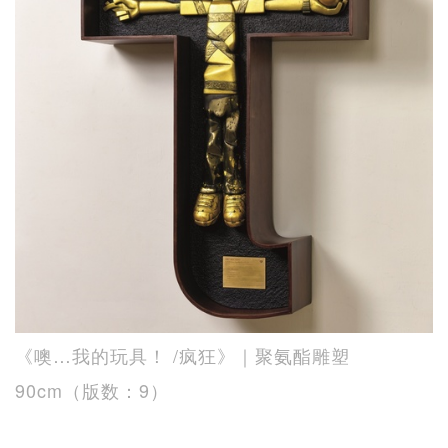
《噢…我的玩具！ /疯狂》｜聚氨酯雕塑
90cm（版数：9）