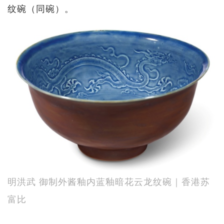
纹碗（同碗）。
明洪武 御制外酱釉内蓝釉暗花云龙纹碗｜香港苏
富比