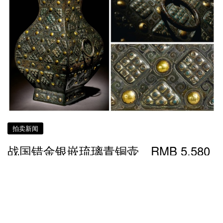
拍卖新闻
战国错金银嵌琉璃青铜壶 RMB 5,580
万成交势成「纽约亚洲艺术周」拍卖王
者
接近 6 年前