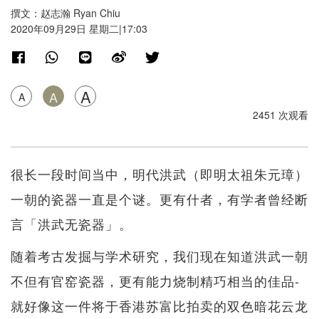
撰文：赵志瀚 Ryan Chiu
2020年09月29日 星期二|17:03
A
A
A
2451 次观看
很长一段时间当中，明代洪武（即明太祖朱元璋）
一朝的瓷器一直是个谜。更有什者，有学者曾经断
言「洪武无瓷器」。
随着考古发掘与学术研究，我们现在知道洪武一朝
不但有官窑瓷器，更有能力烧制精巧相当的佳品-
就好像这一件将于香港苏富比拍卖的双色暗花云龙