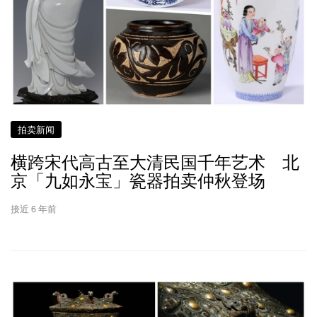
拍卖新闻
横跨宋代高古至大清民国千年艺术 北
京「九如永宝」瓷器拍卖仲秋登场
接近 6 年前