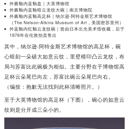
外酱釉内蓝釉盘｜大英博物馆
外酱釉内蓝釉暗云龙纹大碗｜南京博物院
外酱釉内蓝釉高足杯｜纳尔逊‧阿特金斯艺术博物馆
（The Nelson-Atkins Museum of Art，美国密苏里州）
外蓝釉内红釉云龙纹碗｜曾由日本出光美术馆收藏，后于
1976年在伦敦拍卖售出
其中，纳尔逊‧阿特金斯艺术博物馆的高足杯，碗
心暗刻一朵硕大如意云纹，里壁模印凸云龙纹，布
局与苏富比此碗极为相似。主要分野在于博物馆高
足杯云朵尾巴向左，苏富比碗云朵尾巴向右。
（编按：抱歉无法找到此杯清晰照片。）
至于大英博物馆的高足杯（下图），碗心的如意云
纹则是分开成三朵小的。