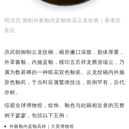
明洪武 御制外酱釉内蓝釉暗花云龙纹碗｜香港苏
富比
洪武朝御制云龙纹碗，碗形撇口深腹，胎体厚重，
外罩酱釉，内施蓝釉，模印五爪祥龙腾游瑞云，乃
属为数甚稀的一种暗花双色釉瓷。云龙纹碗内外施
异色釉药，于当时应属繁缛技法，前例罕有，后代
亦鲜。
综观全球博物馆，纹饰、釉色与此碗相近者的完整
例子寥寥，包括以下五例：
外酱釉内蓝釉高杯｜大英博物馆