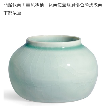
凸起伏面面垂流积釉，从而使盖罐肩部色泽浅淡而
下部浓重。