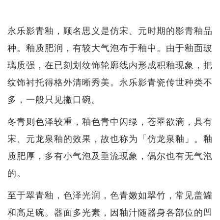
永乐影青釉，顾名思义是仿宋、元时期的影青釉品
种。釉质肥润，有较大气泡布于釉中。由于釉面玻
璃质强，在已刻划纹饰轮廓线内形成积釉现象，把
纹饰衬托得格外清晰秀美。永乐影青瓷传世种类不
多，一般只见撇口碗。
冬青则色泽较重，釉色青中闪绿，苍翠欲滴，具有
宋、元龙泉釉的效果，故也称为「仿龙泉釉」。釉
质肥厚，多有小气泡及垂流现象，偶尔也有无气泡
的。
至于翠青釉，色泽光润，色青嫩如翠竹，常见盖罐
和高足碗。器面多光素，因釉汁随器身各部位的凹