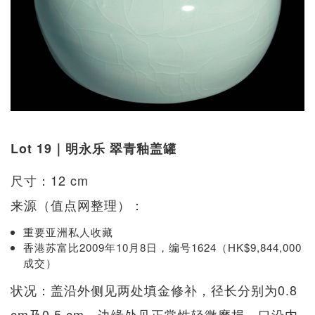
Lot 19｜明永乐 翠青釉盖罐
尺寸：12 cm
来源（值点网整理）：
重要亚洲私人收藏
香港苏富比2009年10月8日，编号1624（HK$9,844,000
成交）
状况：盖沿外侧见两处填金修补，径长分别为0.8
cm及0.5 cm，边缘处见正常性轻微磨损，口沿内