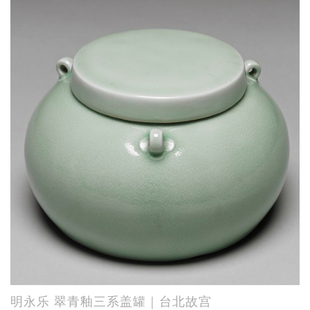
明永乐 翠青釉三系盖罐｜台北故宫