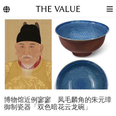
THE VALUE
博物馆近例寥寥 凤毛麟角的朱元璋
御制瓷器「双色暗花云龙碗」