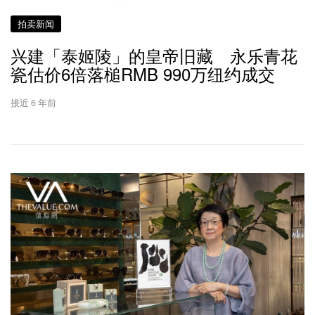
拍卖新闻
兴建「泰姬陵」的皇帝旧藏 永乐青花
瓷估价6倍落槌RMB 990万纽约成交
接近 6 年前