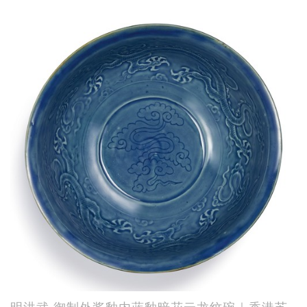
明洪武 御制外酱釉内蓝釉暗花云龙纹碗｜香港苏