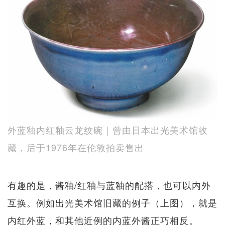
外蓝釉内红釉云龙纹碗｜曾由日本出光美术馆收
藏，后于1976年在伦敦拍卖售出
有趣的是，酱釉/红釉与蓝釉的配搭，也可以内外
互换。例如出光美术馆旧藏的例子（上图），就是
内红外蓝，和其他近例的内蓝外酱正巧相反。