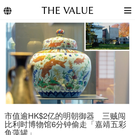
THE VALUE
市值逾HK$2亿的明朝御器 三贼闯
比利时博物馆6分钟偷走「嘉靖五彩
鱼藻罐」