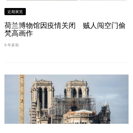
近期展览
荷兰博物馆因疫情关闭 贼人闯空门偷
梵高画作
6 年多前