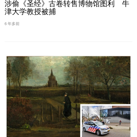
涉偷《圣经》古卷转售博物馆图利 牛
津大学教授被捕
6 年多前