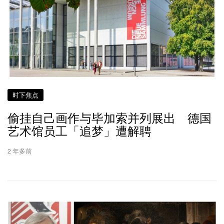
时下焦点
偷挂自己画作与毕加索并列展出 德国
艺术馆员工「追梦」遭解聘
2 年多前