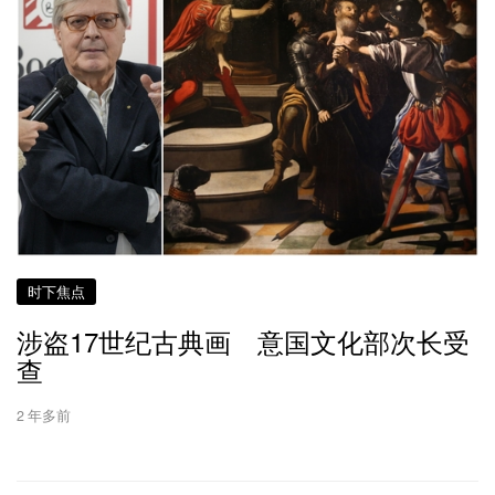
时下焦点
涉盗17世纪古典画 意国文化部次长受
查
2 年多前