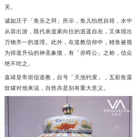
关。
诚如庄子「鱼乐之辩」所示，鱼儿怡然自得，水中
从容出游，既代表道家向往的逍遥自在，又体现出
万物齐一的道理。此外，在道教信仰中，鲤鱼被视
为得道升仙的神圣象徵，有「赤晖公」之称，信众
绝不吃之。
嘉靖皇帝崇信道教，自号「天池钓叟」，五彩鱼藻
纹罐对他来说，自然亦是别有重大意义。