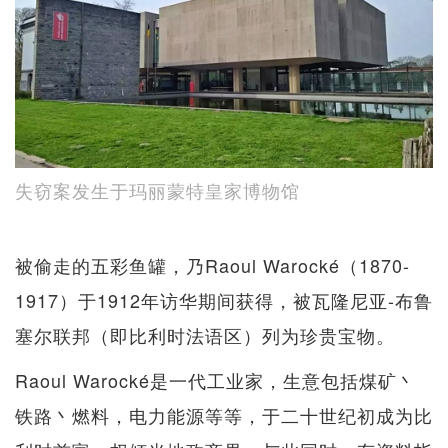
失窃案发生于玛丽蒙特皇家博物馆
被偷走的五彩鱼罐，乃Raoul Warocké（1870-
1917）于1912年访华期间获得，被瓦隆尼亚-布鲁
塞尔联邦（即比利时法语区）列为珍贵宝物。
Raoul Warocké是一代工业家，生意包括煤矿丶
铁路丶燃料，电力能源等等，于二十世纪初成为比