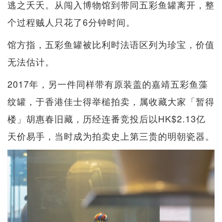
逃之夭夭。从闯入博物馆到带同五彩鱼罐离开，整
个过程贼人只花了6分钟时间。
馆方指，五彩鱼罐被比利时法语区列为珍宝，价值
无法估计。
2017年，另一件同样带有原装盖的嘉靖五彩鱼藻
纹罐，于香港佳士得举槌拍卖，属收藏大家「暂得
楼」胡惠春旧藏，历经连番竞投后以HK$2.13亿
天价易手，当时成为拍卖史上第三贵的明朝瓷器。