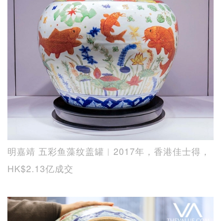
明嘉靖 五彩鱼藻纹盖罐︱2017年，香港佳士得，
HK$2.13亿成交