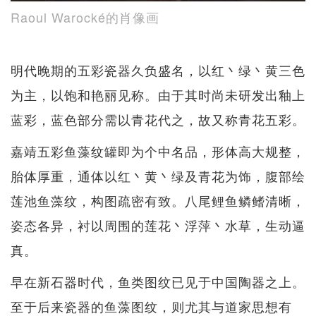
Raoul Warocké的肖像画
明代晚期的五彩瓷器久负盛名，以红丶绿丶黄三色
为主，以饱和艳丽见称。由于其时尚未研发出釉上
蓝彩，蓝色部分需以青花代之，故又称青花五彩。
嘉靖五彩鱼藻纹罐即为个中名品，形体高大规整，
胎体厚重，通体以红丶黄丶绿及青花为饰，腹部绘
莲池鱼藻纹，构图疏密有致。八尾鲤鱼鳞鳍清晰，
姿态各异，衬以周围的莲花丶浮萍丶水草，生动逼
真。
早在新石器时代，鱼类图纹已见于中国陶器之上。
至于后来瓷器的鱼藻图纹，则尤其与道家思想有