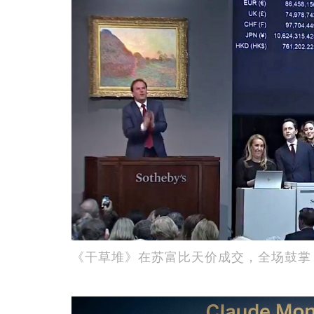
《干草堆》在苏富比天价成交，全场鼓掌