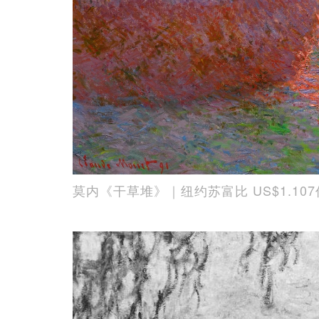
莫内《干草堆》｜纽约苏富比 US$1.10