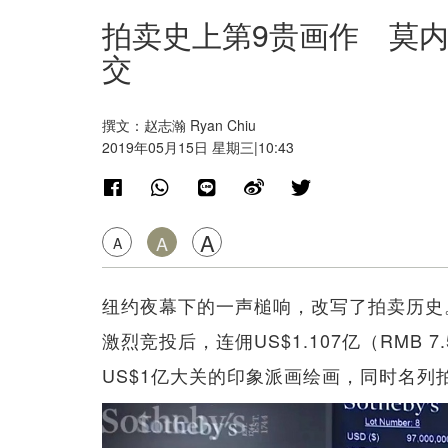
拍卖史上第9贵画作 莫内《
交
撰文：赵志瀚 Ryan Chiu
2019年05月15日 星期三|10:43
A
A
A
纽约夜幕下的一声槌响，改写了拍卖历史
激烈竞投后，连佣US$1.107亿（RMB
US$1亿大关的印象派画绘画，同时名列