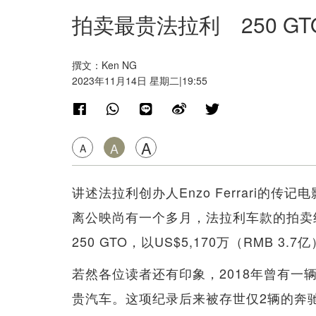
拍卖最贵法拉利 250 GTO
撰文：Ken NG
2023年11月14日 星期二|19:55
A
A
A
讲述法拉利创办人Enzo Ferrari的传记
离公映尚有一个多月，法拉利车款的拍卖
250 GTO，以US$5,170万（RMB 3
若然各位读者还有印象，2018年曾有一辆2
贵汽车。这项纪录后来被存世仅2辆的奔驰（Mer