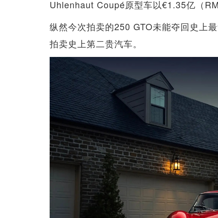
Uhlenhaut Coupé原型车以€1.35亿（
纵然今次拍卖的250 GTO未能夺回史
拍卖史上第二贵汽车。