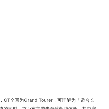
）
GT全写为Grand Tourer，可理解为「适合长
统的同时，亦为车主带来舒适驾驶体验。其中赛