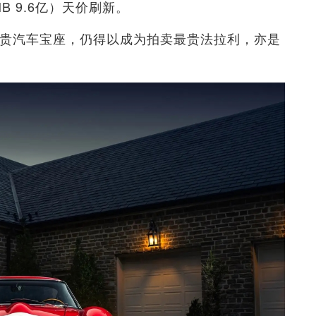
RMB 9.6亿）天价刷新。
上最贵汽车宝座，仍得以成为拍卖最贵法拉利，亦是