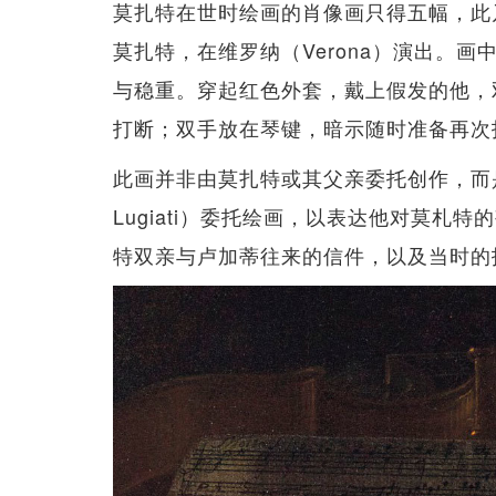
莫扎特在世时绘画的肖像画只得五幅，此乃
莫扎特，在维罗纳（Verona）演出。
与稳重。穿起红色外套，戴上假发的他，
打断；双手放在琴键，暗示随时准备再次
此画并非由莫扎特或其父亲委托创作，而是
Lugiati）委托绘画，以表达他对莫
特双亲与卢加蒂往来的信件，以及当时的