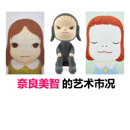
拍卖新闻
海滩浴巾HK$12万成交 奈良美智的最
新艺术市况