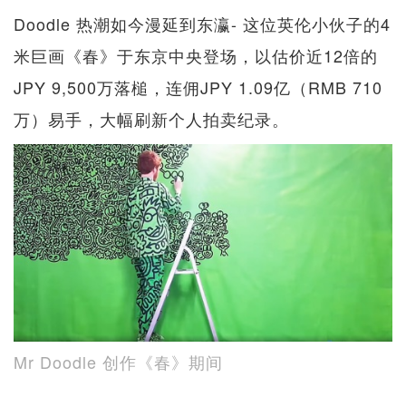
Doodle 热潮如今漫延到东瀛- 这位英伦小伙子的4
米巨画《春》于东京中央登场，以估价近12倍的
JPY 9,500万落槌，连佣JPY 1.09亿（RMB 710
万）易手，大幅刷新个人拍卖纪录。
Mr Doodle 创作《春》期间