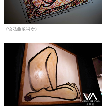
《涂鸦曲腿裸女》