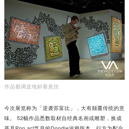
作品都调皮地斜着悬挂
今次展览称为「逆袭苏富比」，大有颠覆传统的意
味。 52幅作品悉数取材自经典名画或雕塑，换成
甚具Pop art气息的Doodle涂鸦版本。行方为配合