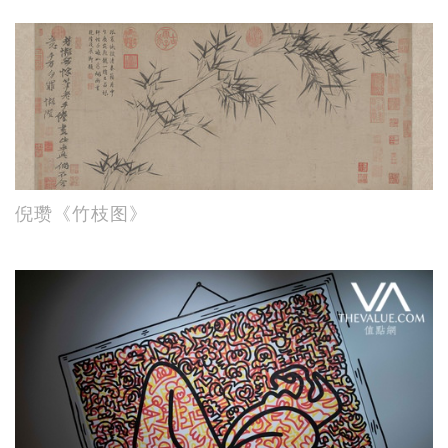
倪瓒《竹枝图》