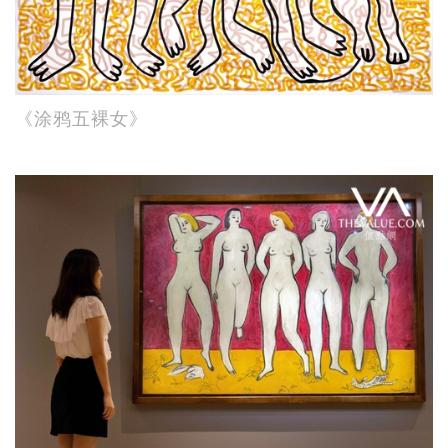
《涂鸦五裸女》