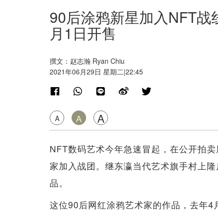
90后涂鸦新星加入NFT战线
月1日开售
撰文：赵志瀚 Ryan Chiu
2021年06月29日 星期二|22:45
A
A
A
NFT数码艺术今年急速冒起，在公开拍
家加入战团。继东瀛当代艺术旗手村上隆后，
品。
这位90后网红涂鸦艺术家的作品，去年