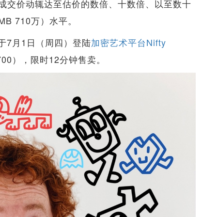
成交价动辄达至估价的数倍、十数倍、以至数十
MB 710万）水平。
，将于7月1日（周四）登陆
加密艺术平台Nifty
2,700），限时12分钟售卖。