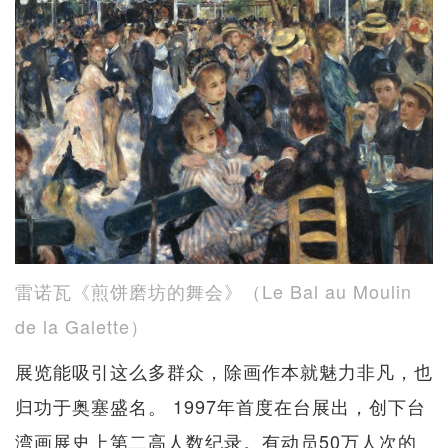
雷诺瓦《煎饼磨坊的舞会》（Le Bal au Moulin
de la Galette）
展览能吸引这么多群众，除画作本就魅力非凡，也
归功于奥塞盛名。 1997年首度在台展出，创下台
湾画展史上第二高人数纪录。有动员50万人次的