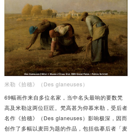
米勒《拾穗》（Des glaneuses）
69幅画作来自多位名家，当中名头最响的要数梵
高及米勒这两位巨匠。梵高甚为仰慕米勒，受后者
名作《拾穗》（Des glaneuses）影响极深，因而
创作了多幅以麦田为题的作品，包括临摹后者「麦