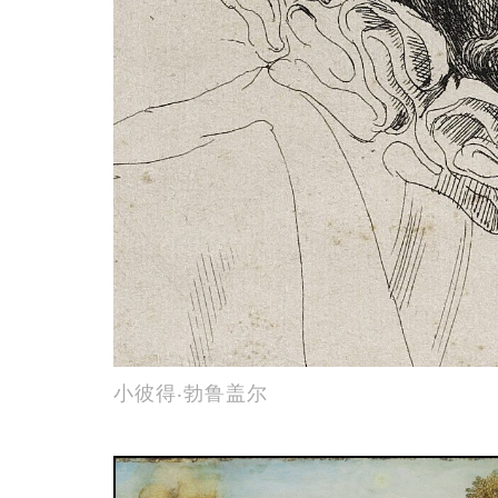
小彼得‧勃鲁盖尔