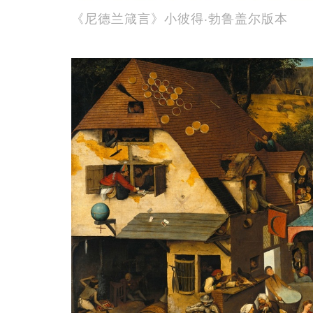
《尼德兰箴言》小彼得‧勃鲁盖尔版本