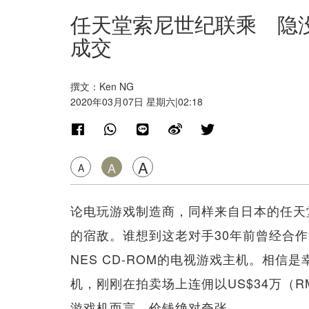
任天堂索尼世纪联乘 隐没3
成交
撰文：Ken NG
2020年03月07日 星期六|02:18
A
A
A
论电玩游戏制造商，同样来自日本的任天堂（
的宿敌。谁想到这老对手30年前曾经合作，联乘制
NES CD-ROM的电视游戏主机。相
机，刚刚在拍卖场上连佣以US$34万（R
游戏机而言，价钱绝对夸张。