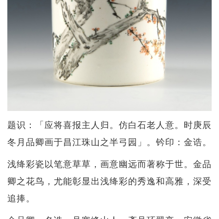
题识：「应将喜报主人归。仿白石老人意。时庚辰
冬月品卿画于昌江珠山之半弓园」。钤印：金诰。
浅绛彩瓷以笔意草草，画意幽远而著称于世。金品
卿之花鸟，尤能彰显出浅绛彩的秀逸和高雅，深受
追捧。