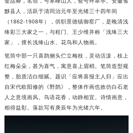
金品卿，名诰，号寒峰山人，斋号环翠亭。安徽省
黟县人，活跃于清同治元年至光绪三十四年间
（1862-1908年），供职景德镇御窑厂，是晚清浅
绛彩三大家之一，与程门、王少维并称「浅绛三大
家」，擅长浅绛山水、花鸟和人物画。
笔筒中部一只喜鹊侧头伫立梅枝，灵动活泼，枝上
红梅朵朵，甚为喜气，寓意喜上眉梢。笔筒造型规
整，胎质洁白细腻。题识「应将喜报主人归」应出
自宋代欧阳修的《野鹊》，整体作画也效仿白石老
人之意境画风。鸟语花香，动静相宜。诗情画意，
相得益彰。落款写有庚辰年为光绪六年。