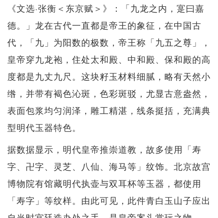
《文选·张衡＜东京赋＞》：「九龙之内，寔曰嘉
德。」龙在古代一直都是帝王的象征，在中国古
代，「九」为阳数的极数，帝王称「九五之尊」，
皇帝穿九龙袍，住处太和殿、中和殿、保和殿的高
度都是九丈九尺。这块籽玉材料细腻，略有天然小
绺，并带有褐色沁斑，色彩斑驳，尤显古意盎然，
表面包浆均匀润泽，雕工精湛，线条挺括，充满典
型明代玉器特色。
据数据显示，明代皇帝推崇道教，故多使用「寿
字、卍字、灵芝、八仙、海马等」纹饰。北京故宫
博物院有馆藏明代执壶与双耳杯等玉器，都使用
「寿字」等纹样。由此可见，此件青白玉山子应出
自当时宫廷造办处之手，是皇帝案头赏玩之物。