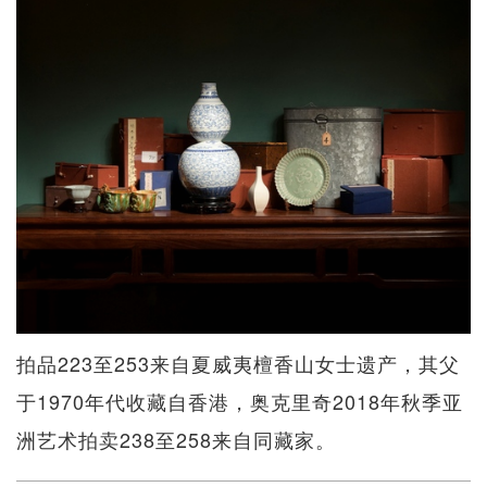
拍品223至253来自夏威夷檀香山女士遗产，其父
于1970年代收藏自香港，奥克里奇2018年秋季亚
洲艺术拍卖238至258来自同藏家。