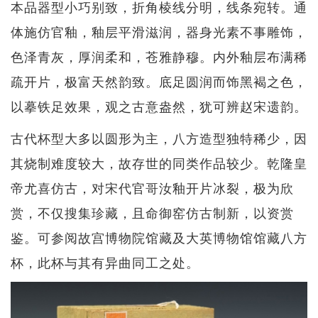
本品器型小巧别致，折角棱线分明，线条宛转。通
体施仿官釉，釉层平滑滋润，器身光素不事雕饰，
色泽青灰，厚润柔和，苍雅静穆。内外釉层布满稀
疏开片，极富天然韵致。底足圆润而饰黑褐之色，
以摹铁足效果，观之古意盎然，犹可辨赵宋遗韵。
古代杯型大多以圆形为主，八方造型独特稀少，因
其烧制难度较大，故存世的同类作品较少。乾隆皇
帝尤喜仿古，对宋代官哥汝釉开片冰裂，极为欣
赏，不仅搜集珍藏，且命御窑仿古制新，以资赏
鉴。可参阅故宫博物院馆藏及大英博物馆馆藏八方
杯，此杯与其有异曲同工之处。