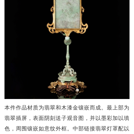
本件作品材质为翡翠和木漆金镶嵌而成。最上部为
翡翠插屏，表面阴刻送子观音图，并以墨彩加以填
色，周围镶嵌如意纹外框。中部链接翡翠灯罩配以