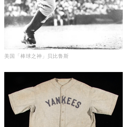
美国「棒球之神」贝比鲁斯