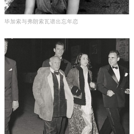
毕加索与弗朗索瓦谱出忘年恋