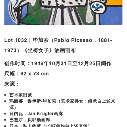
Lot 1032｜毕加索（Pablo Picasso，1881-
1973）《坐椅女子》油画画布
创作时间：1948年10月31日至12月25日间作
尺幅：92 x 73 cm
来源：
艺术家旧藏
玛丽娜・鲁伊斯-毕加索（艺术家孙女；继承自上述来
源）
日内瓦，Jan Krugier画廊
巴塞尔，贝耶勒画廊
日本，私人收藏（1987年购自上述来源）