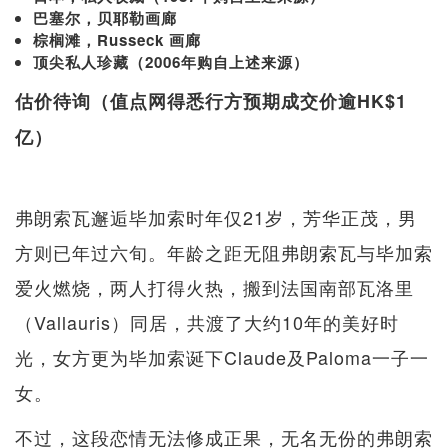
巴塞尔，贝耶勒画廊
棕榈滩，Russeck 画廊
顶尖私人珍藏（2006年购自上述来源）
估价待询（值点网得悉行方预期成交价逾HK$1
亿）
弗朗索瓦邂逅毕加索时年仅21岁，芳华正茂，男
方则已年过六旬。年龄之距无阻弗朗索瓦与毕加索
爱火燃烧，两人打得火热，搬到法国南部瓦洛里
（Vallauris）同居，共渡了大约10年的美好时
光，女方更为毕加索诞下Claude及Paloma一子一
女。
不过，这段恋情无法修成正果，无名无份的弗朗索