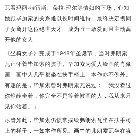
瓦看玛丽·特雷斯、朵拉·玛尔等情妇的下场，心知
她跟毕加索的关系难以长时间维持，最终决定携同
子女离开这位绝世天才，成为唯一敢爱而且主动离
开他的女人。
《坐椅女子》完成于1948年圣诞节，当时弗朗索
瓦正怀着毕加索的孩子。毕加索为爱人绘画的肖像
画，画中人几乎都坐在扶手椅上，本作亦不例外。
有趣的是，毕加索曾对弗朗索瓦说过：「我没看过
你静静坐着，你完全不是等着被画的人，我从来只
见你站着。」
尽管如此，毕加索仍惯常描绘弗朗索瓦坐在扶手椅
上的样子，一如本作所见。画中的弗朗索瓦坐在犹