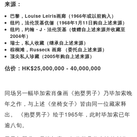
来源：
巴黎，Louise Leiris画廊（1966年或以前购入）
纽约，法伦茨基伉俪（1968年1月11日购自上述来源）
纽约，约翰・J・法伦茨基（馈赠自上述来源并收藏至
2004年）
瑞士，私人收藏（继承自上述来源）
棕榈滩，Russeck 画廊 （委托自上述来源）
顶尖私人珍藏（2005年购自上述来源）
估价：HK$25,000,000 - 40,000,000
同场另一幅毕加索肖像画《抱婴男子》乃毕加索晚
年之作，与上述《坐椅女子》皆由同一位藏家释
出。 《抱婴男子》绘于1965年，此时毕加索已年
逾八旬。