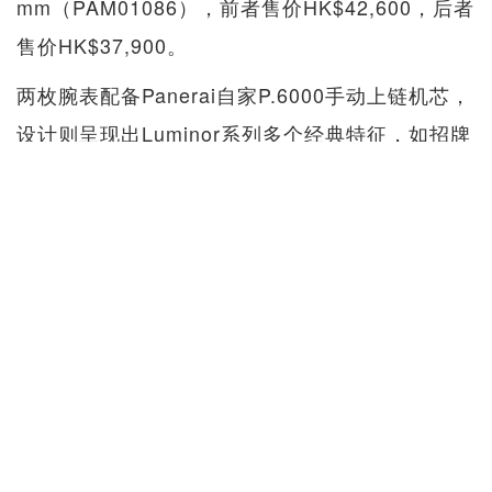
mm（PAM01086），前者售价HK$42,600，后者
售价HK$37,900。
两枚腕表配备Panerai自家P.6000手动上链机芯，
设计则呈现出Luminor系列多个经典特征，如招牌
表冠护桥、枕型表壳、阿拉伯数字搭配棒状时标
等。表盘6点钟位置则附有Panerai传统双箭头
「OP」标志。
相信各位参观过展览后，定必跃跃欲试Luminor腕
表戴在手上的感觉。最后再提提大家，展览至11
月4日结束，有兴趣的读者万勿错过。
展览详情