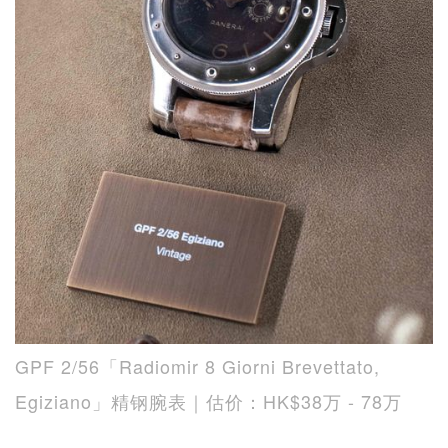
GPF 2/56「Radiomir 8 Giorni Brevettato,
Egiziano」精钢腕表｜估价：HK$38万 - 78万