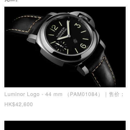
Luminor Logo - 44 mm （PAM01084）｜售价：
HK$42,600