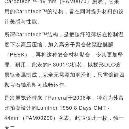
Carbotech™–49 mm（PAM0070）腕表，它采
用的Carbotech™的结构，旨在同时提升材料的设
计美感与性能。
所谓Carbotech™结构，是把碳纤维薄板在控制温
度下以高压压缩，加入高分子聚合物聚醚醚酮
（PEEK），再将这种复合材料黏合，令其更加坚
硬、耐用。此表的P.3001/C机芯，以梯形DLC镀
层钛金属制成，完全无需添加润滑剂，只需镶嵌四
颗宝石轴承即可流畅运作。
是次展览还带来了Panerai于2006年，特别为苏富
比拍卖设计的Luminor 1950 8 Days GMT -
44mm（PAM00290）腕表。此表仅此一枚，独一
无二。