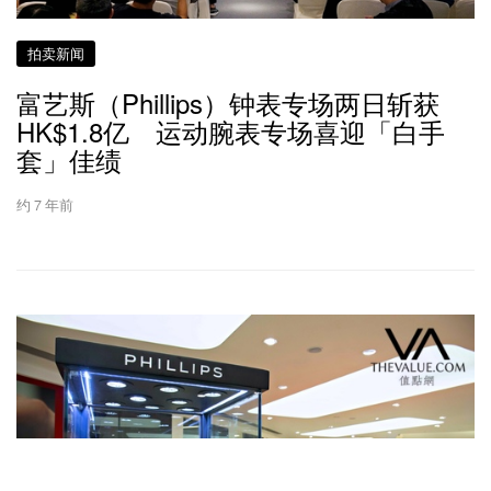
拍卖新闻
富艺斯（Phillips）钟表专场两日斩获
HK$1.8亿 运动腕表专场喜迎「白手
套」佳绩
约 7 年前