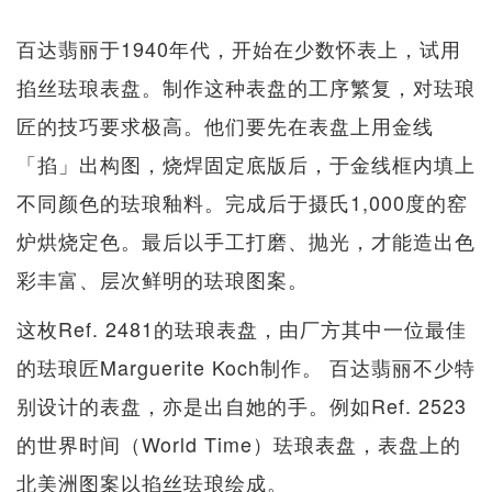
百达翡丽于1940年代，开始在少数怀表上，试用
掐丝珐琅表盘。制作这种表盘的工序繁复，对珐琅
匠的技巧要求极高。他们要先在表盘上用金线
「掐」出构图，烧焊固定底版后，于金线框内填上
不同颜色的珐琅釉料。完成后于摄氏1,000度的窑
炉烘烧定色。最后以手工打磨、抛光，才能造出色
彩丰富、层次鲜明的珐琅图案。
这枚Ref. 2481的珐琅表盘，由厂方其中一位最佳
的珐琅匠Marguerite Koch制作。 百达翡丽不少特
别设计的表盘，亦是出自她的手。例如Ref. 2523
的世界时间（World Time）珐琅表盘，表盘上的
北美洲图案以掐丝珐琅绘成。