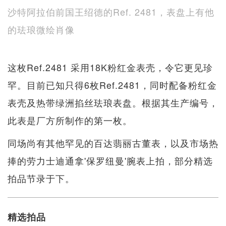
沙特阿拉伯前国王绍德的Ref. 2481，表盘上有他
的珐琅微绘肖像
这枚Ref.2481 采用18K粉红金表壳，令它更见珍
罕。目前已知只得6枚Ref.2481，同时配备粉红金
表壳及热带绿洲掐丝珐琅表盘。根据其生产编号，
此表是厂方所制作的第一枚。
同场尚有其他罕见的百达翡丽古董表，以及市场热
捧的劳力士迪通拿'保罗纽曼'腕表上拍，部分精选
拍品节录于下。
精选拍品