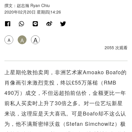
撰文：赵志瀚 Ryan Chiu
2020年02月20日 星期四|14:26
A
A
A
2055 次观看
上星期伦敦拍卖周，非洲艺术家Amoako Boafo的
肖像画引来激烈竞投，终以£55万落槌（RMB
490万）成交，不但远超拍前估价，金额更比一年
前私人买卖时上升了30倍之多。对一位艺坛新星
来说，这理应是天大喜讯。可是Boafo却不这么认
为，他不满斯密绰沃兹（Stefan Simchowitz）极