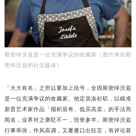
斯密绰沃兹是一位充满争议的收藏家（图片来自斯
密绰沃兹的社交媒体）
「大大有名」之所以要加上括号，全因斯密绰沃兹
是一位充满争议的收藏家。他定居洛杉矶，以瞄准
新晋艺术家作品「囤积居奇、低买高卖」的手法而
闻名，业界对之褒眨不一，毁誉参半。斯密绰沃兹
行事乖张，作风高调，又屡屡口出狂言，有评论甚