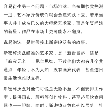
容易衍生另一个问题 - 市场泡沫。当短期炒卖热潮
一过，艺术家身价或许就会悬崖式跌下去。若果当
事人并非成名已久的大师级艺术家，而是年资尚浅
的新星，作品在市场上更可能永不翻身。
说起泡沫，是时候接上斯密绰沃兹的故事。
斯密绰沃兹瞄准的艺术家，是「新晋冒起」还是
「寂寂无名」，见仁见智。不过他们大都有几个共
通点 - 年轻，不为人知，没有画廊代表，甚至连日
常生活也难以支撑。
斯密绰沃兹对他们可说是无微不至，不但安排工作
室，提供画布、颜料等创作物料，甚至起居饮食问
题也一一照顾。同时，斯密绰沃兹也会以展览、社