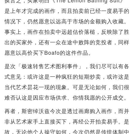
换言之，买家明白《The Lemon Bathing Suit》
是上年才完成的画作，而且拍卖前已经一度易手的
情况下，仍然愿意以远高于市场的金额购入收藏。
事实上，画作在拍卖中远超估价落槌，反映除了胜
出的买家外，还有一众在途中败阵的竞投者，同样
愿意以高价买下Boafo的这件作品。
是次「极速转售艺术图利事件」，我们尽可以有各
式意见：或许这是一种疯狂的短期炒卖，或许这是
当代艺术昙花一现的现象。可是无论如何，我们很
难否认这是因应市场供求、你情我愿的公开成交。
再者，斯密绰沃兹今次是透过画廊购入画作，而并
非从艺术家手上直接买下，再经公开拍卖易手。是
故，无论他个人操守如何，今次仍然是传统体制中