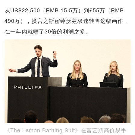
从US$22,500（RMB 15.5万）到£55万（RMB
490万），换言之斯密绰沃兹极速转售这幅画作，
在一年内就赚了30倍的利润之多。
《The Lemon Bathing Suit》在富艺斯高价易手