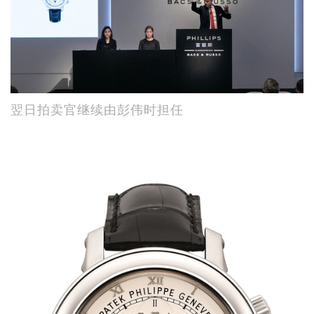
翌日拍卖官继续由彭伟时担任