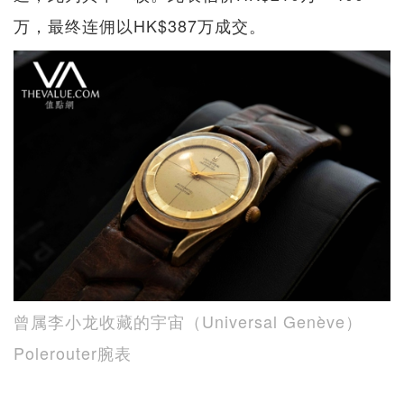
万，最终连佣以HK$387万成交。
曾属李小龙收藏的宇宙（Universal Genève）
Polerouter腕表