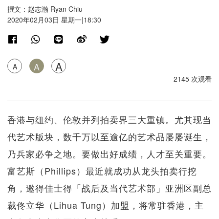
撰文：赵志瀚 Ryan Chiu
2020年02月03日 星期一|18:30
A
A
A
2145 次观看
香港与纽约、伦敦并列拍卖界三大重镇。尤其现当
代艺术版块，数千万以至逾亿的艺术品屡屡诞生，
乃兵家必争之地。要做出好成绩，人才至关重要。
富艺斯（Phillips）最近就成功从龙头拍卖行挖
角，邀得佳士得「战后及当代艺术部」亚洲区副总
裁佟立华（Lihua Tung）加盟，将常驻香港，主