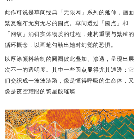
此作可说是草间经典「无限网」系列的延伸，画面
繁复遍布无穷无尽的圆点。草间透过「圆点」和
「网纹」消弭实体物质的过程，建构重覆与繁殖的
循环概念，以画笔勾勒出她对幻觉的恐惧。
以厚涂颜料绘制的圆圈彼此叠加、渗透，呈现出层
次不一的透明度。其中一些圆点显得尤其通透；它
们交织成一波波涟漪，像是懂得呼吸的生命体，又
像是夜空耀眼的繁星般璀璨。