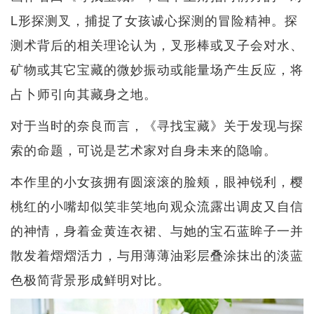
L形探测叉，捕捉了女孩诚心探测的冒险精神。探
测术背后的相关理论认为，叉形棒或叉子会对水、
矿物或其它宝藏的微妙振动或能量场产生反应，将
占卜师引向其藏身之地。
对于当时的奈良而言，《寻找宝藏》关于发现与探
索的命题，可说是艺术家对自身未来的隐喻。
本作里的小女孩拥有圆滚滚的脸颊，眼神锐利，樱
桃红的小嘴却似笑非笑地向观众流露出调皮又自信
的神情，身着金黄连衣裙、与她的宝石蓝眸子一并
散发着熠熠活力，与用薄薄油彩层叠涂抹出的淡蓝
色极简背景形成鲜明对比。