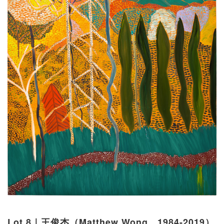
Lot 8｜王俊杰（Matthew Wong，1984-2019）