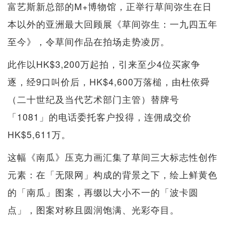
富艺斯新总部的M+博物馆，正举行草间弥生在日
本以外的亚洲最大回顾展《草间弥生：一九四五年
至今》，令草间作品在拍场走势凌厉。
此作以HK$3,200万起拍，引来至少4位买家争
逐，经9口叫价后，HK$4,600万落槌，由杜依舜
（二十世纪及当代艺术部门主管）替牌号
「1081」的电话委托客户投得，连佣成交价
HK$5,611万。
这幅《南瓜》压克力画汇集了草间三大标志性创作
元素：在「无限网」构成的背景之下，绘上鲜黄色
的「南瓜」图案，再缀以大小不一的「波卡圆
点」，图案对称且圆润饱满、光彩夺目。