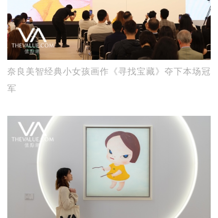
奈良美智经典小女孩画作《寻找宝藏》夺下本场冠
军