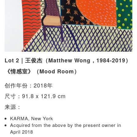
Lot 2｜王俊杰（Matthew Wong，1984-2019）
《情感室》（Mood Room）
创作年份：2018年
尺寸：91.8 x 121.9 cm
来源：
KARMA, New York
Acquired from the above by the present owner in
April 2018