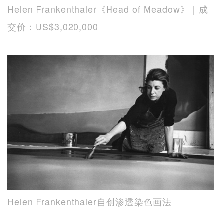
Helen Frankenthaler《Head of Meadow》｜成
交价：US$3,020,000
Helen Frankenthaler自创渗透染色画法