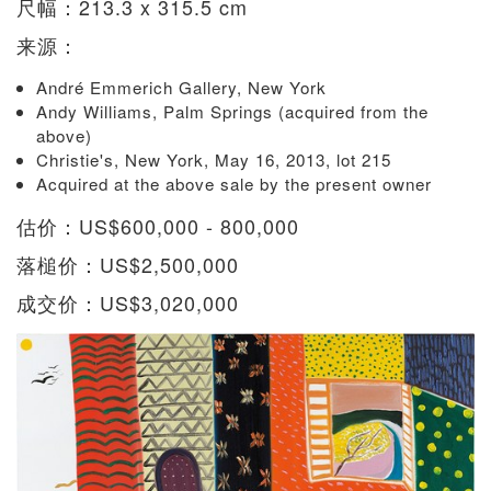
尺幅：213.3 x 315.5 cm
来源：
André Emmerich Gallery, New York
Andy Williams, Palm Springs (acquired from the
above)
Christie's, New York, May 16, 2013, lot 215
Acquired at the above sale by the present owner
估价：US$600,000 - 800,000
落槌价：US$2,500,000
成交价：US$3,020,000