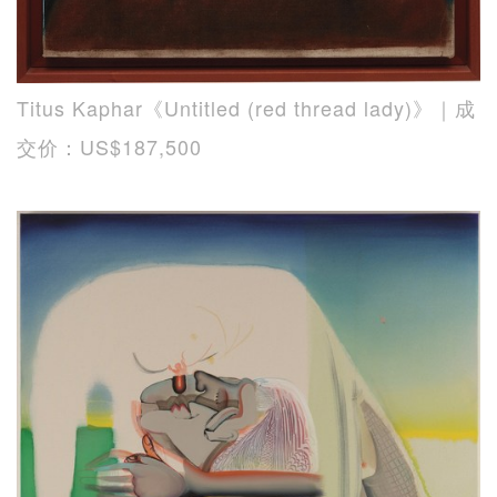
Titus Kaphar《Untitled (red thread lady)》｜成
交价：US$187,500