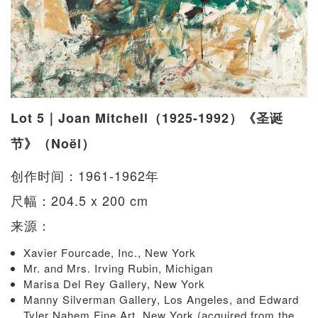
Lot 5｜Joan Mitchell（1925-1992）《圣诞
节》（Noël）
创作时间：1961-1962年
尺幅：204.5 x 200 cm
来源：
Xavier Fourcade, Inc., New York
Mr. and Mrs. Irving Rubin, Michigan
Marisa Del Rey Gallery, New York
Manny Silverman Gallery, Los Angeles, and Edward
Tyler Nahem Fine Art, New York (acquired from the