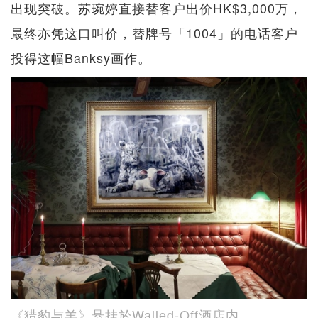
出现突破。苏琬婷直接替客户出价HK$3,000万，
最终亦凭这口叫价，替牌号「1004」的电话客户
投得这幅Banksy画作。
《猎豹与羊》悬挂於Walled-Off酒店内