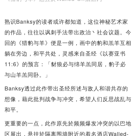
熟识Banksy的读者或许都知道，这位神秘艺术家
的作品，往往以讽刺手法带出政治丶社会议题。今
回的《猎豹与羊》便是一例，画中的豹和羔羊互相
躺在旁边，和平共处，灵感来自圣经《以赛亚书
11:6》的预言：「豺狼必与绵羊羔同居，豹子必
与山羊羔同卧。」
Banksy透过此作带出圣经所述与敌人和谐共存的
想像，藉此批判战争与冲突，希望人们反思战乱与
和平。
更重要的一点，此作原先於频频爆发冲突的以巴地
区展出，悬挂於隔离围墙附近的着名酒店Walled-