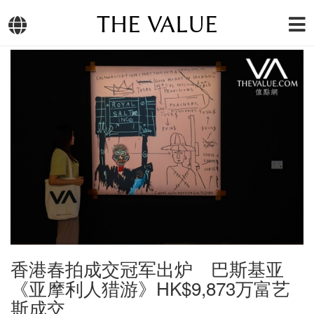
THE VALUE
香港春拍成交冠军出炉 巴斯基亚
《亚摩利人猎游》HK$9,873万富艺
斯成交