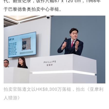
代。翻查记录，该作尺幅67 x 120 cm，1966年
于巴黎德鲁奥拍卖中心举槌。
拍卖官陈遵文以HK$8,300万落槌，拍出《亚摩利
人猎游》