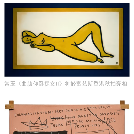
常玉《曲膝仰卧裸女II》将於富艺斯香港秋拍亮相