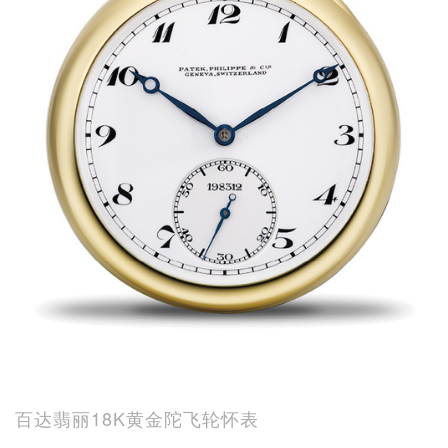
百达翡丽18K黄金陀飞轮怀表