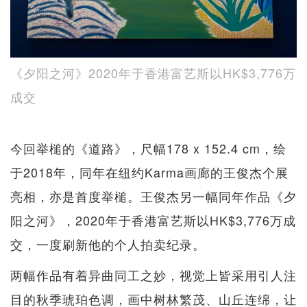
《夕阳之河》2020年于香港富艺斯以HK$3,776万
成交
今回举槌的《道路》，尺幅178 x 152.4 cm，绘
于2018年，同年在纽约Karma画廊的王俊杰个展
亮相，亦是首度举槌。王俊杰另一幅同年作品《夕
阳之河》，2020年于香港富艺斯以HK$3,776万成
交，一度刷新他的个人拍卖纪录。
两幅作品有着异曲同工之妙，视觉上皆采用引人注
目的秋季琥珀色调，画中树林繁茂、山丘连绵，让