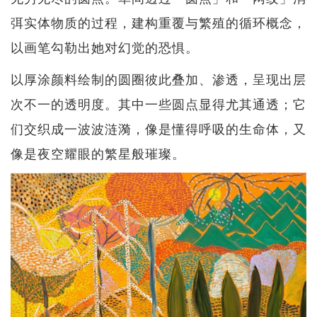
弭实体物质的过程，建构重覆与繁殖的循环概念，
以画笔勾勒出她对幻觉的恐惧。
以厚涂颜料绘制的圆圈彼此叠加、渗透，呈现出层
次不一的透明度。其中一些圆点显得尤其通透；它
们交织成一波波涟漪，像是懂得呼吸的生命体，又
像是夜空耀眼的繁星般璀璨。