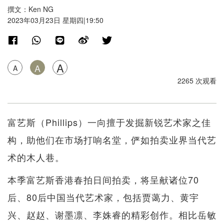
撰文：Ken NG
2023年03月23日 星期四|19:50
A
A
A
2265 次观看
富艺斯（Phillips）一向擅于发掘新锐艺术家之佳
构，助他们在市场打响名堂，俨如拍卖业界当代艺
术的木人巷。
本季富艺斯香港春拍日间拍卖，将呈献诸位70
后、80后中国当代艺术家，包括贾蔼力、黄宇
兴、赵赵、谢墨凛、李姝睿的精彩创作。相比岳敏