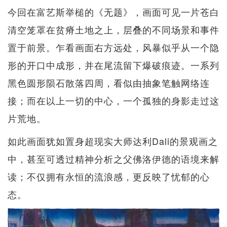
今回在富艺斯举槌的《无题》，画面可见一片苍白
清空笼罩在贫瘠土地之上，层叠的不同场景和事件
置于前景。乍看画面右方远处，风暴似乎从一个隐
形的开口中成形，并在尾流留下爆破痕迹。一系列
黑色圆形陨石散落四周，看似由抽象笔触网络连
接；而在以上一切的中心，一个孤独的身影走过这
片荒地。
如此画面犹如置身超现实大师达利Dali的景观画之
中，甚至可透过精神分析之父佛洛伊德的语境来解
读；不仅拥有永恒的流浪感，更反映了忧郁的心
态。