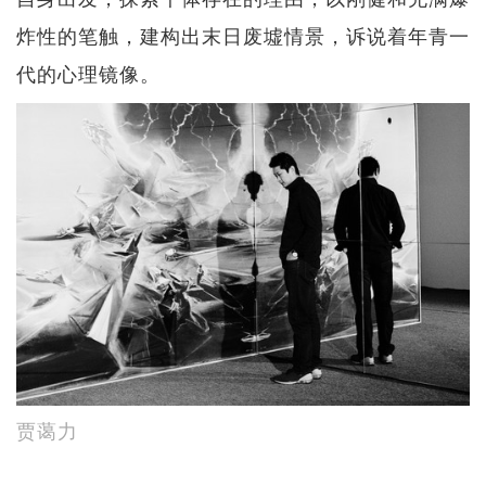
炸性的笔触，建构出末日废墟情景，诉说着年青一
代的心理镜像。
贾蔼力