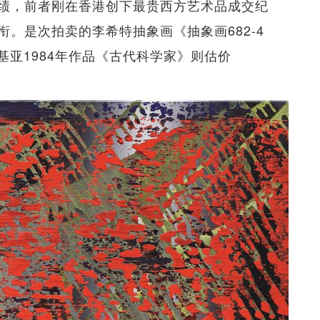
绩，前者刚在香港创下最贵西方艺术品成交纪
。是次拍卖的李希特抽象画《抽象画682-4
；巴斯基亚1984年作品《古代科学家》则估价