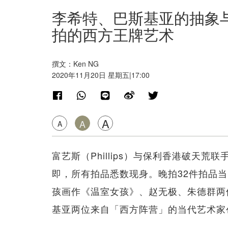
李希特、巴斯基亚的抽象与
拍的西方王牌艺术
撰文：Ken NG
2020年11月20日 星期五|17:00
A
A
A
富艺斯（Phillips）与保利香港破天
即，所有拍品悉数现身。晚拍32件拍品
孩画作《温室女孩》、赵无极、朱德群两
基亚两位来自「西方阵营」的当代艺术家