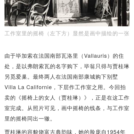
工作室里的摇椅（左下方）显然是画中描绘的一张
由于毕加索在法国南部瓦洛里（Vallauris）的住
处，是以弗朗索瓦的名字购下，毕翁只得与贾桂琳
另觅爱巢。最终两人在法国南部康城购下别墅
Villa La Californie，下层作工作室之用。今回拍
卖的《摇椅上的女人（贾桂琳）》，正是在这工作
室完成。从照片可见，画中摇椅的线条，与工作室
里的摇椅同出一辙。
贾桂琳的容貌饶富古典韵味，她的脸庞自1954年