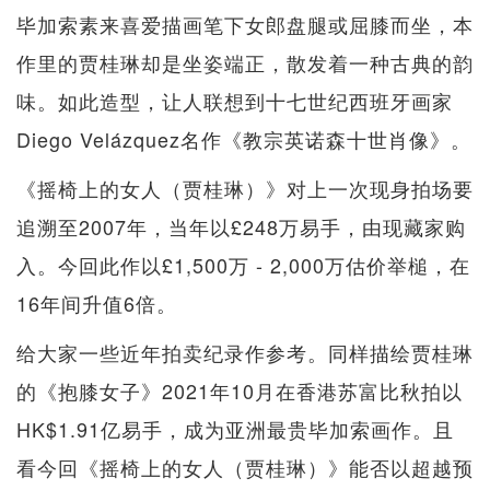
毕加索素来喜爱描画笔下女郎盘腿或屈膝而坐，本
作里的贾桂琳却是坐姿端正，散发着一种古典的韵
味。如此造型，让人联想到十七世纪西班牙画家
Diego Velázquez名作《教宗英诺森十世肖像》。
《摇椅上的女人（贾桂琳）》对上一次现身拍场要
追溯至2007年，当年以£248万易手，由现藏家购
入。今回此作以£1,500万 - 2,000万估价举槌，在
16年间升值6倍。
给大家一些近年拍卖纪录作参考。同样描绘贾桂琳
的《抱膝女子》2021年10月在香港苏富比秋拍以
HK$1.91亿易手，成为亚洲最贵毕加索画作。且
看今回《摇椅上的女人（贾桂琳）》能否以超越预