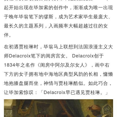
起开始出现在毕加索的创作中，渐渐成为唯一出现
于晚年毕翁笔下的缪斯，成为艺术家毕生最庞大、
最长久的主题系列，入画频率大幅超越过往的女
伴。
在初遇贾桂琳时，毕翁马上联想到法国浪漫主义大
师Delacroix笔下的闺房宫女。 Delacroix创于
1834年之名作《闺房中阿尔及尔女人》，画中右
下方的女子拥有地中海地区典型风韵的长相，慵懒
地抱膝盘腿而坐，神情与贾桂琳酷似。如此巧合，
让毕加索惊叹：「Delacroix早已遇见贾桂琳。」