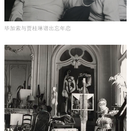
毕加索与贾桂琳谱出忘年恋