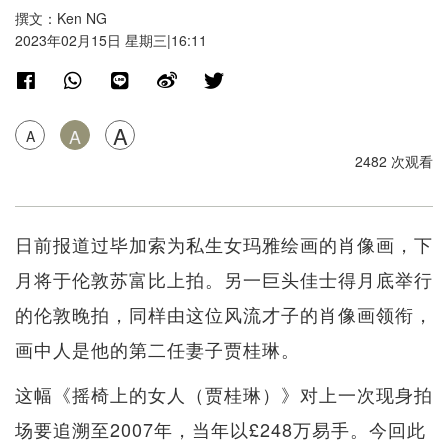
撰文：Ken NG
2023年02月15日 星期三|16:11
A
A
A
2482 次观看
日前报道过毕加索为私生女玛雅绘画的肖像画，下
月将于伦敦苏富比上拍。另一巨头佳士得月底举行
的伦敦晚拍，同样由这位风流才子的肖像画领衔，
画中人是他的第二任妻子贾桂琳。
这幅《摇椅上的女人（贾桂琳）》对上一次现身拍
场要追溯至2007年，当年以£248万易手。今回此