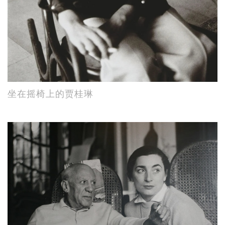
坐在摇椅上的贾桂琳