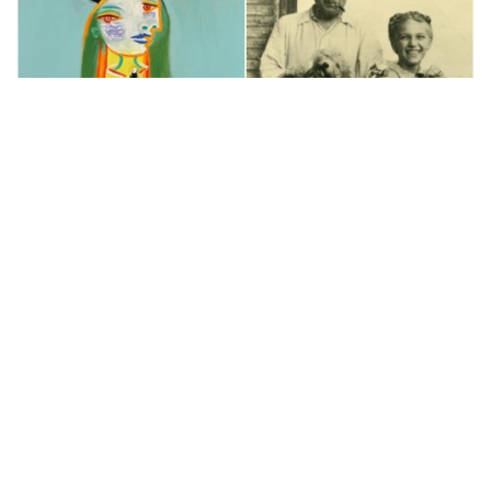
拍卖新闻
与阳光缪思诞下的私生女 毕加索肖像
画估价RMB 1.02亿伦敦举槌
3 年多前