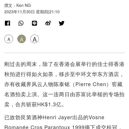
撰文：Ken NG
2023年11月30日 星期四|21:10
A
A
A
刚过去的周末，除了在香港会展举行的佳士得香港
秋拍进行得如火如荼，移步至中环文华东方酒店，
亦有收藏界风云人物陈泰铭（Pierre Chen）窖藏
名酒拍卖上演。这一连两日由苏富比举槌的专场拍
卖，合共斩获HK$1.3亿。
已故勃艮第酒神Henri Jayer出品的Vosne
Romanée Cros Parantoux 1999摘下成交桂冠，