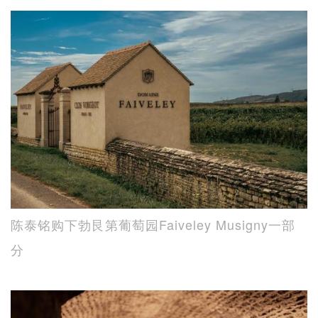
陈泰铭购下勃艮第葡萄园Faiveley Musigny一部
分