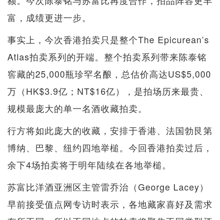
额。今次陈泰铭与苏富比再度合作，拍品阵容更丰
富，成绩更进一步。
事实上，今次香港拍卖只是整个The Epicurean’s
Atlas拍卖系列的开端。整个拍卖系列带来陈泰铭
窖藏的25,000瓶珍罕名酿，总估价高达US$5,000
万（HK$3.9亿；NT$16亿），是拍场历来最贵、
规模最庞大的单一名酒收藏拍卖。
行方将如此庞大的收藏，安排于香港、法国勃艮第
博纳、巴黎、纽约四地举槌。今回香港拍卖过后，
余下4场拍卖将于明年陆续在各地举槌。
苏富比洋酒亚洲区主管雷乔治（George Lacey）
早前接受值点网专访时表示，各地藏家喜好及需求