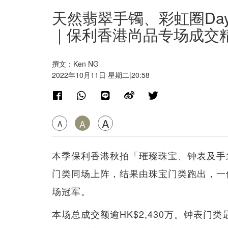
天然翡翠手镯、彩虹圈Dayto
｜保利香港尚品专场成交
撰文：Ken NG
2022年10月11日 星期二|20:58
A
A
A
本季保利香港秋拍「璀璨珠宝、钟表及手
门类同场上阵，结果由珠宝门类跑出，一件
场冠军。
本场总成交额逾HK$2,430万。钟表门类