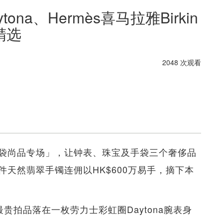
na、Hermès喜马拉雅Birkin
精选
2048 次观看
袋尚品专场」，让钟表、珠宝及手袋三个奢侈品
天然翡翠手镯连佣以HK$600万易手，摘下本
最贵拍品落在一枚劳力士彩虹圈Daytona腕表身