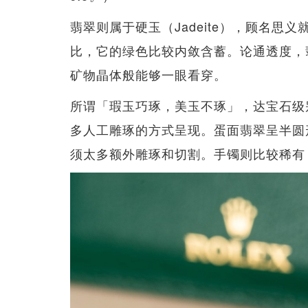
翡翠则属于硬玉（Jadeite），顾名
比，它的绿色比较内敛含蓄。论通透度，
矿物晶体般能够一眼看穿。
所谓「瑕玉巧琢，美玉不琢」，达宝石级
多人工雕琢的方式呈现。蛋面翡翠呈半圆
须太多额外雕琢和切割。手镯则比较稀有