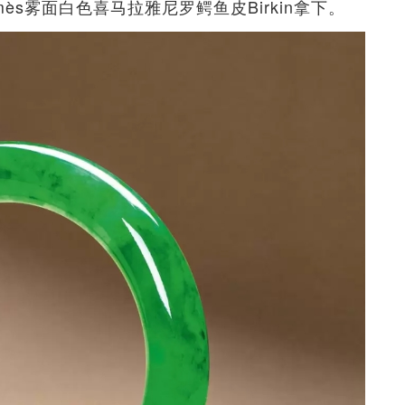
ès雾面白色喜马拉雅尼罗鳄鱼皮Birkin拿下。