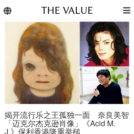
THE VALUE
揭开流行乐之王孤独一面 奈良美智
「迈克尔杰克逊肖像」《Acid M.
J.》保利香港隆重举槌