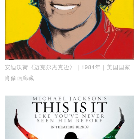
安迪沃荷《迈克尔杰克逊》｜1984年｜美国国家
肖像画廊藏