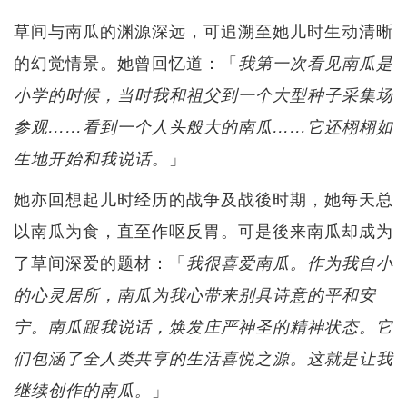
草间与南瓜的渊源深远，可追溯至她儿时生动清晰
的幻觉情景。她曾回忆道：「
我第一次看见南瓜是
小学的时候，当时我和祖父到一个大型种子采集场
参观……看到一个人头般大的南瓜……它还栩栩如
」
生地开始和我说话。
她亦回想起儿时经历的战争及战後时期，她每天总
以南瓜为食，直至作呕反胃。可是後来南瓜却成为
了草间深爱的题材：「
我很喜爱南瓜。作为我自小
的心灵居所，南瓜为我心带来别具诗意的平和安
宁。南瓜跟我说话，焕发庄严神圣的精神状态。它
们包涵了全人类共享的生活喜悦之源。这就是让我
」
继续创作的南瓜。