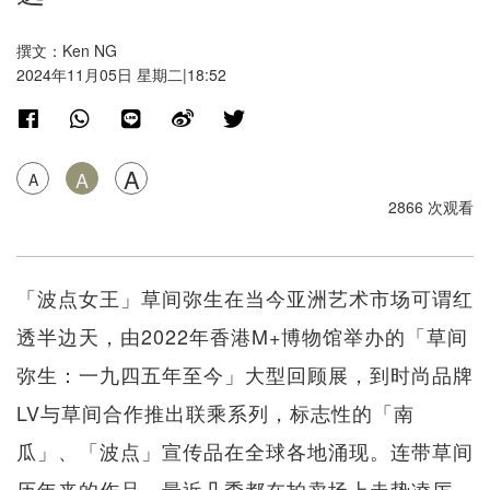
撰文：Ken NG
2024年11月05日 星期二|18:52
A
A
A
2866 次观看
「波点女王」草间弥生在当今亚洲艺术市场可谓红
透半边天，由2022年香港M+博物馆举办的「草间
弥生：一九四五年至今」大型回顾展，到时尚品牌
LV与草间合作推出联乘系列，标志性的「南
瓜」、「波点」宣传品在全球各地涌现。连带草间
历年来的作品，最近几季都在拍卖场上走势凌厉。