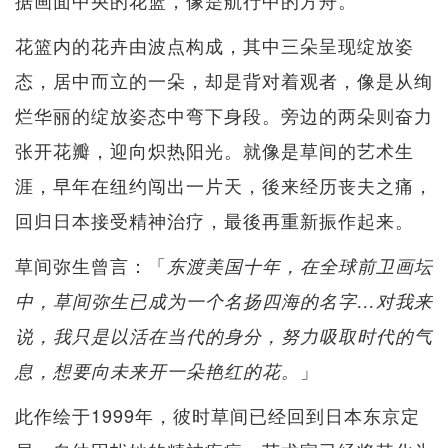
据画面中央的花篮，像是航行中的方舟。
花篮内的花卉由波点构成，其中三朵呈现绽放姿
态，居中而立的一朵，却是背对着观者，像是从绚
烂华丽的绽放姿态中弯下身段。旁边的两朵则奋力
张开花瓣，迎向炽热阳光。就像是草间的艺术生
涯，早年在纽约闯出一片天，後来经历丧夫之痛，
回归日本接受精神治疗，最後再重新振作起来。
草间弥生曾言：「
东渡美国十年，在全球前卫画坛
中，草间弥生已成为一个名扬四海的名字…对我来
说，我只是以活在当代的身分，努力吸取时代的气
」
息，想要向未来开一朵艳红的花。
此作绘于1999年，彼时草间已经回到日本东京定