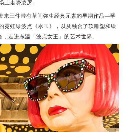
场上走势凌厉。
拍带来三件带有草间弥生经典元素的早期作品—罕
的霓虹绿波点《水玉》，以及融合了软雕塑和绘
会，走进东瀛「波点女王」的艺术世界。