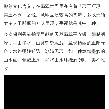
撇除文化含义，在翡翠世界里亦有着「瑕玉巧琢，
美玉不琢」之说。意即品质较高的翡翠，多以无须
太多人工雕琢的方式呈现，手镯就是其中一种。
今次保利香港拍卖呈献的天然翡翠平安镯，细腻润
泽，半山半水，山路郁郁葱葱，呈现艳丽的正阳绿
色；水路明静通透，冰清无瑕，如一件笔精墨妙的
山水画。佩戴上身，如将山水环绕於腕间，美不胜
收。