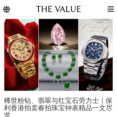
THE VALUE
稀世粉钻、翡翠与红宝石劳力士｜保
利香港拍卖春拍珠宝钟表精品一文尽
览