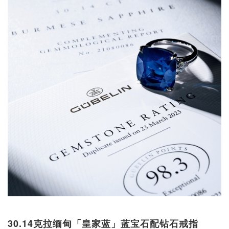
30.14克拉缅甸「皇家蓝」蓝宝石配钻石戒指