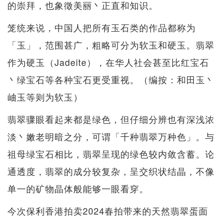
的崇拜，也象徵美丽丶正直和知识。
笼统来说，中国人把所有玉石类的作品都称为
「玉」，范围甚广，粗略可分为软玉和硬玉。翡翠
作为硬玉（Jadeite），在华人社会甚至比红宝石
丶绿宝石等各种宝石更受重视。（编按：和田玉丶
岫玉等则为软玉）
翡翠骤眼看起来都是绿色，但仔细分辨也有深浅浓
淡丶嫩老明暗之分，可谓「千种翡翠万种色」。与
祖母绿宝石相比，翡翠呈现的绿色较内敛含蓄。论
通透度，翡翠的成分较复杂，呈交织状结晶，不像
单一的矿物晶体般能够一眼看穿。
今次保利香港拍卖2024春拍带来的天然翡翠蛋面