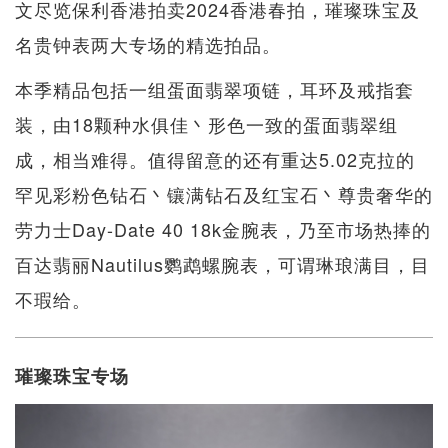
文尽览保利香港拍卖2024香港春拍，璀璨珠宝及
名贵钟表两大专场的精选拍品。
本季精品包括一组蛋面翡翠项链，耳环及戒指套
装，由18颗种水俱佳丶形色一致的蛋面翡翠组
成，相当难得。值得留意的还有重达5.02克拉的
罕见彩粉色钻石丶镶满钻石及红宝石丶尊贵奢华的
劳力士Day-Date 40 18k金腕表，乃至市场热捧的
百达翡丽Nautilus鹦鹉螺腕表，可谓琳琅满目，目
不瑕给。
璀璨珠宝专场