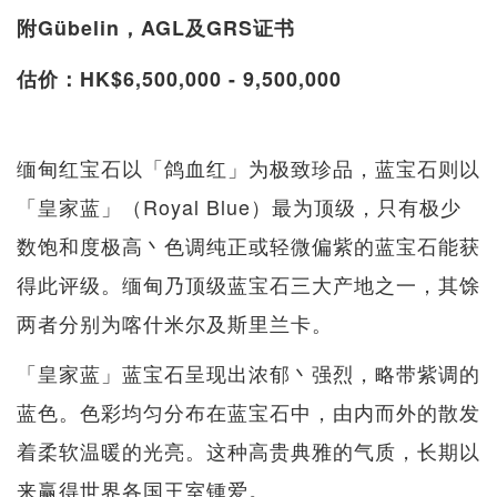
附Gübelin，AGL及GRS证书
估价：HK$6,500,000 - 9,500,000
缅甸红宝石以「鸽血红」为极致珍品，蓝宝石则以
「皇家蓝」（Royal Blue）最为顶级，只有极少
数饱和度极高丶色调纯正或轻微偏紫的蓝宝石能获
得此评级。缅甸乃顶级蓝宝石三大产地之一，其馀
两者分别为喀什米尔及斯里兰卡。
「皇家蓝」蓝宝石呈现出浓郁丶强烈，略带紫调的
蓝色。色彩均匀分布在蓝宝石中，由内而外的散发
着柔软温暖的光亮。这种高贵典雅的气质，长期以
来赢得世界各国王室锺爱。