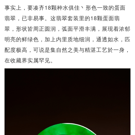
事实上，要凑齐18颗种水俱佳丶形色一致的蛋面
翡翠，已非易事。这翡翠套装里的18颗蛋面翡
翠，形状皆周正圆润，弧面平滑丰满，展现着浓郁
明亮的鲜绿色，加上内里质地细润，通透如水，匹
配度极高，可说是集自然之美与精湛工艺於一身，
在收藏界实属罕见。