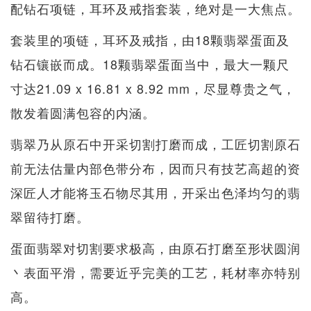
配钻石项链，耳环及戒指套装，绝对是一大焦点。
套装里的项链，耳环及戒指，由18颗翡翠蛋面及
钻石镶嵌而成。18颗翡翠蛋面当中，最大一颗尺
寸达21.09 x 16.81 x 8.92 mm，尽显尊贵之气，
散发着圆满包容的内涵。
翡翠乃从原石中开采切割打磨而成，工匠切割原石
前无法估量内部色带分布，因而只有技艺高超的资
深匠人才能将玉石物尽其用，开采出色泽均匀的翡
翠留待打磨。
蛋面翡翠对切割要求极高，由原石打磨至形状圆润
丶表面平滑，需要近乎完美的工艺，耗材率亦特别
高。