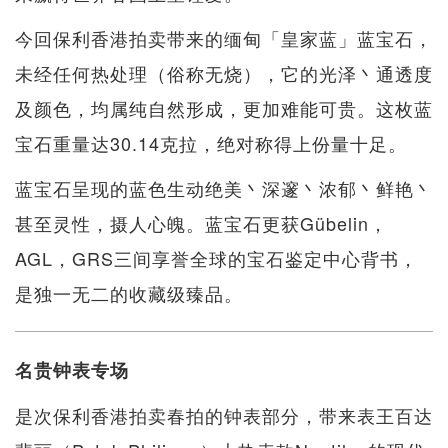
今回保利香港拍卖带来的缅甸「皇家蓝」蓝宝石，
未经任何热处理（俗称无烧），它的光泽丶通透度
及颜色，均属纯自然形成，更加难能可贵。这枚蓝
宝石重量达30.14克拉，绝对称得上份量十足。
蓝宝石呈现的蓝色生动绝美丶深邃丶浓郁丶鲜艳丶
甚至灵性，摄人心魄。蓝宝石更获Gübelin，
AGL，GRS三间享誉全球的宝石鉴定中心背书，
是独一无二的收藏级臻品。
名贵钟表专场
是次保利香港拍卖春拍的钟表部分，带来表王百达