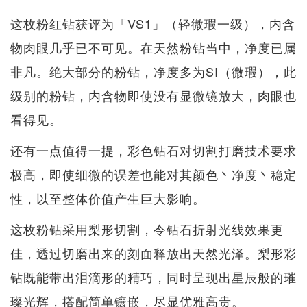
这枚粉红钻获评为「VS1」（轻微瑕一级），内含
物肉眼几乎已不可见。在天然粉钻当中，净度已属
非凡。绝大部分的粉钻，净度多为SI（微瑕），此
级别的粉钻，内含物即使没有显微镜放大，肉眼也
看得见。
还有一点值得一提，彩色钻石对切割打磨技术要求
极高，即使细微的误差也能对其颜色丶净度丶稳定
性，以至整体价值产生巨大影响。
这枚粉钻采用梨形切割，令钻石折射光线效果更
佳，透过切磨出来的刻面释放出天然光泽。梨形彩
钻既能带出泪滴形的精巧，同时呈现出星辰般的璀
璨光辉，搭配简单镶嵌，尽显优雅高贵。