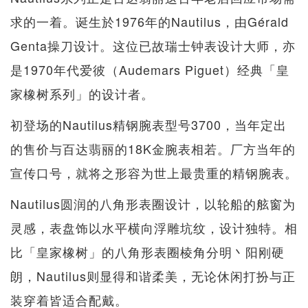
求的一着。诞生於1976年的Nautilus，由Gérald
Genta操刀设计。这位已故瑞士钟表设计大师，亦
是1970年代爱彼（Audemars Piguet）经典「皇
家橡树系列」的设计者。
初登场的Nautilus精钢腕表型号3700，当年定出
的售价与百达翡丽的18K金腕表相若。厂方当年的
宣传口号，就将之形容为世上最贵重的精钢腕表。
Nautilus圆润的八角形表圈设计，以轮船的舷窗为
灵感，表盘饰以水平横向浮雕坑纹，设计独特。相
比「皇家橡树」的八角形表圈棱角分明丶阳刚硬
朗，Nautilus则显得和谐柔美，无论休闲打扮与正
装穿着皆适合配戴。