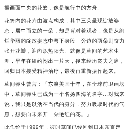
据画面中央的花篮，像是航行中的方舟。
花篮内的花卉由波点构成，其中三朵呈现绽放姿
态，居中而立的一朵，却是背对着观者，像是从绚
烂华丽的绽放姿态中弯下身段。旁边的两朵则奋力
张开花瓣，迎向炽热阳光。就像是草间的艺术生
涯，早年在纽约闯出一片天，後来经历丧夫之痛，
回归日本接受精神治疗，最後再重新振作起来。
草间弥生曾言：「东渡美国十年，在全球前卫画坛
中，草间弥生已成为一个名扬四海的名字…对我来
说，我只是以活在当代的身分，努力吸取时代的气
息，想要向未来开一朵艳红的花。」
此作绘于1999年，彼时草间已经回到日本东京定