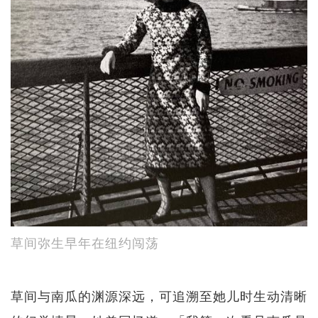
草间弥生早年在纽约闯荡
草间与南瓜的渊源深远，可追溯至她儿时生动清晰