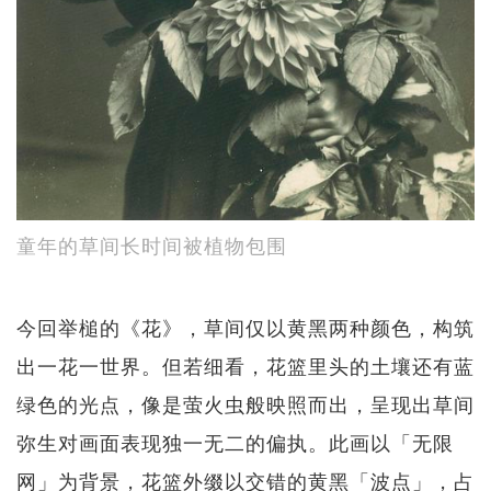
童年的草间长时间被植物包围
今回举槌的《花》，草间仅以黄黑两种颜色，构筑
出一花一世界。但若细看，花篮里头的土壤还有蓝
绿色的光点，像是萤火虫般映照而出，呈现出草间
弥生对画面表现独一无二的偏执。此画以「无限
网」为背景，花篮外缀以交错的黄黑「波点」，占