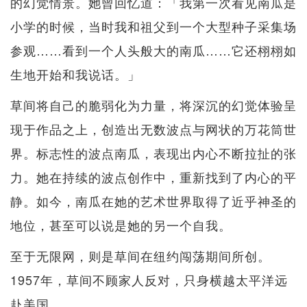
的幻觉情景。她曾回忆道：「我第一次看见南瓜是
小学的时候，当时我和祖父到一个大型种子采集场
参观……看到一个人头般大的南瓜……它还栩栩如
生地开始和我说话。」
草间将自己的脆弱化为力量，将深沉的幻觉体验呈
现于作品之上，创造出无数波点与网状的万花筒世
界。标志性的波点南瓜，表现出内心不断拉扯的张
力。她在持续的波点创作中，重新找到了内心的平
静。如今，南瓜在她的艺术世界取得了近乎神圣的
地位，甚至可以说是她的另一个自我。
至于无限网，则是草间在纽约闯荡期间所创。
1957年，草间不顾家人反对，只身横越太平洋远
赴美国。