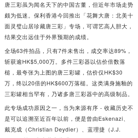
唐三彩虽为闻名天下的中国古董，但近年市场走势
颇为低迷。保利香港今回推出「花舞大唐：北美十
面灵璧山居珍藏唐三彩」专场，可谓艺高人胆大，
结果交出远佳于外界预期的成绩。
全场63件拍品，只有7件未售出，成交率达89%，
斩获逾HK$5,000万。多件三彩器以估价倍数落
槌，最夸张为上图的唐三彩罐，估价仅HK$30
万，终以20倍的HK$600万落槌。这类满身施釉的
三彩罐相当罕有，乃诸多唐三彩器中的高级制品。
此专场成功原因之一，当为来源有序 - 收藏历史不
是可以追溯至近百年以前，便是曾由Eskenazi、
戴克成（Christian Deydier）、蓝理捷（J.J.