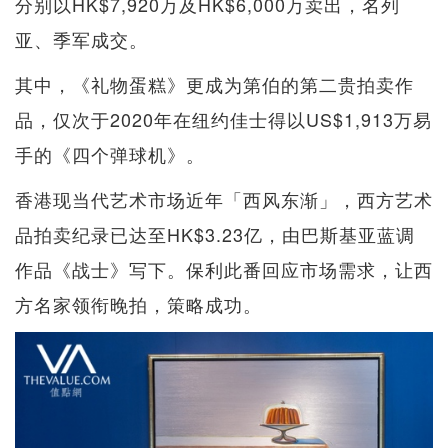
分别以HK$7,920万及HK$6,000万卖出，名列
亚、季军成交。
其中，《礼物蛋糕》更成为第伯的第二贵拍卖作
品，仅次于2020年在纽约佳士得以US$1,913万易
手的《四个弹球机》。
香港现当代艺术市场近年「西风东渐」，西方艺术
品拍卖纪录已达至HK$3.23亿，由巴斯基亚蓝调
作品《战士》写下。保利此番回应市场需求，让西
方名家领衔晚拍，策略成功。