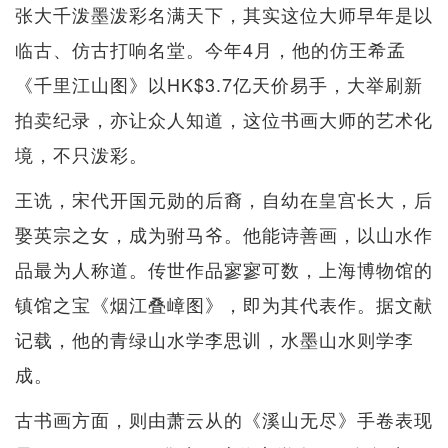
张大千泼墨泼彩名满天下，其实这位大师早年是以
临古、仿古打响名堂。今年4月，他的仿王希孟
《千里江山图》以HK$3.7亿天价易手，大举刷新
拍卖纪录，亦让众人知道，这位书画大师的艺术化
境，不只泼彩。
王诜，宋代开国元勋的后裔，自幼在皇宫长大，后
娶英宗之女，成为驸马爷。他能诗善画，以山水作
品最为人称道。传世作品寥寥可数，上海博物馆的
镇馆之宝《烟江叠嶂图》，即为其代表作。据文献
记载，他的青绿山水学李思训，水墨山水则学李
成。
古书画方面，则由萧云从的《溪山无尽》手卷表现