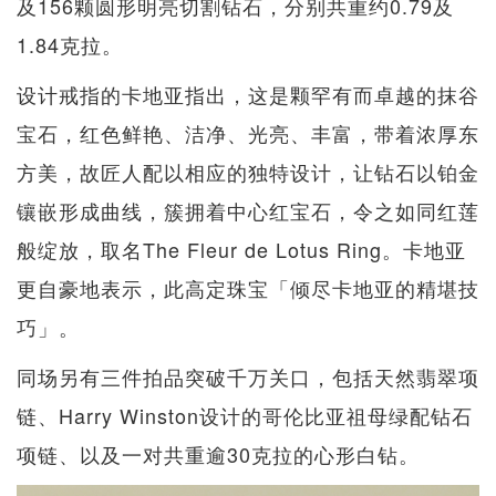
及156颗圆形明亮切割钻石，分别共重约0.79及
1.84克拉。
设计戒指的卡地亚指出，这是颗罕有而卓越的抹谷
宝石，红色鲜艳、洁净、光亮、丰富，带着浓厚东
方美，故匠人配以相应的独特设计，让钻石以铂金
镶嵌形成曲线，簇拥着中心红宝石，令之如同红莲
般绽放，取名The Fleur de Lotus Ring。卡地亚
更自豪地表示，此高定珠宝「倾尽卡地亚的精堪技
巧」。
同场另有三件拍品突破千万关口，包括天然翡翠项
链、Harry Winston设计的哥伦比亚祖母绿配钻石
项链、以及一对共重逾30克拉的心形白钻。