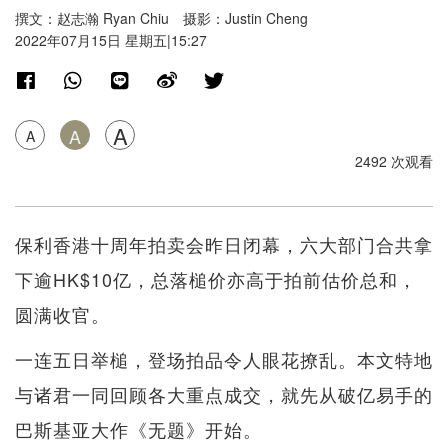
撰文：赵志瀚 Ryan Chiu 摄影：Justin Cheng
2022年07月15日 星期五|15:27
A
A
A
2492 次观看
保利香港十周年拍卖会昨日闭幕，六大部门合共拿
下逾HK$10亿，总落槌价亦高于拍前估价总和，
圆满收官。
一连五日举槌，登场拍品令人眼花撩乱。本文特地
与诸君一同回顾各大重点成交，就先从破亿易手的
巴斯基亚大作《无题》开始。