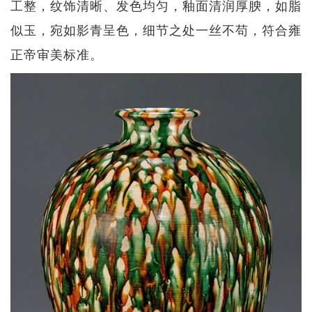
工整，纹饰清晰、发色均匀，釉面清润厚腴，如脂
似玉，宛如影青呈色，细节之处一丝不苟，符合雍
正帝审美标准。