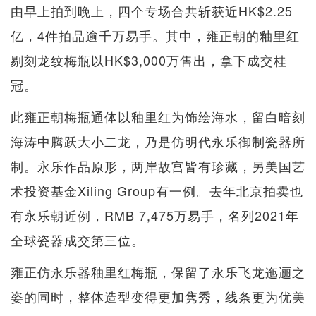
由早上拍到晚上，四个专场合共斩获近HK$2.25
亿，4件拍品逾千万易手。其中，雍正朝的釉里红
剔刻龙纹梅瓶以HK$3,000万售出，拿下成交桂
冠。
此雍正朝梅瓶通体以釉里红为饰绘海水，留白暗刻
海涛中腾跃大小二龙，乃是仿明代永乐御制瓷器所
制。永乐作品原形，两岸故宫皆有珍藏，另美国艺
术投资基金Xiling Group有一例。去年北京拍卖也
有永乐朝近例，RMB 7,475万易手，名列2021年
全球瓷器成交第三位。
雍正仿永乐器釉里红梅瓶，保留了永乐飞龙迤逦之
姿的同时，整体造型变得更加隽秀，线条更为优美