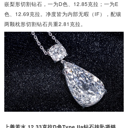
嵌梨形切割钻石，一为D色、12.85克拉；一为E
色、12.69克拉。净度皆为内部无暇（IF），配镶
两颗枕形切割钻石共重2.81克拉。
上善若水 12.33克拉D色Type IIa钻石挂坠项链，