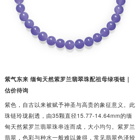
紫气东来 缅甸天然紫罗兰翡翠珠配祖母绿项链｜
估价待询
紫色，自古以来被赋予神圣与高贵的象征意义。此
珠链玲珑剔透，由35颗直径15.77-14.64mm的缅
甸天然紫罗兰翡翠珠串连而成，大小均匀。紫罗兰
翡翠，色彩与种水一般难以兼得，常见翡翠色泽较