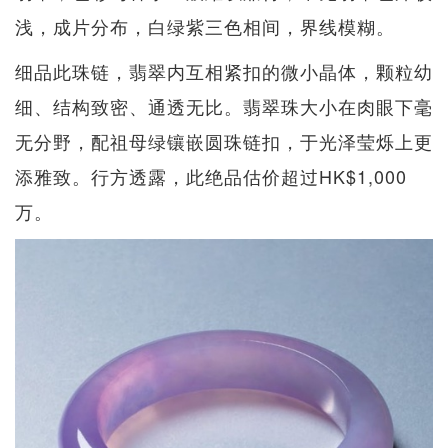
浅，成片分布，白绿紫三色相间，界线模糊。
细品此珠链，翡翠内互相紧扣的微小晶体，颗粒幼
细、结构致密、通透无比。翡翠珠大小在肉眼下毫
无分野，配祖母绿镶嵌圆珠链扣，于光泽莹烁上更
添雅致。行方透露，此绝品估价超过HK$1,000
万。