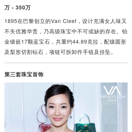
万 - 350万
1895在巴黎创立的Van Cleef，设计充满女人味又
不失优雅华贵，乃高级珠宝中不可或缺的存在。铂
金镶嵌17颗蓝宝石，共重约44.89克拉，配镶圆形
及梨形切割钻石，项链可拆卸作手链及挂坠。
第三套珠宝首饰