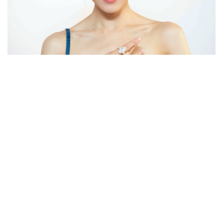
拍卖新闻
HK$1.45亿蓝钻吊坠 Ali李佳芯亲自演
绎
8 年多前