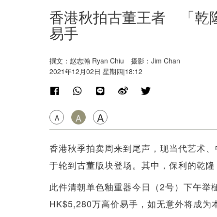
香港秋拍古董王者 「乾隆粉
易手
撰文：赵志瀚 Ryan Chiu 摄影：Jim Chan
2021年12月02日 星期四|18:12
A
A
A
香港秋季拍卖周来到尾声，现当代艺术、
于轮到古董版块登场。其中，保利的乾隆
此件清朝单色釉重器今日（2号）下午举槌，
HK$5,280万高价易手，如无意外将成