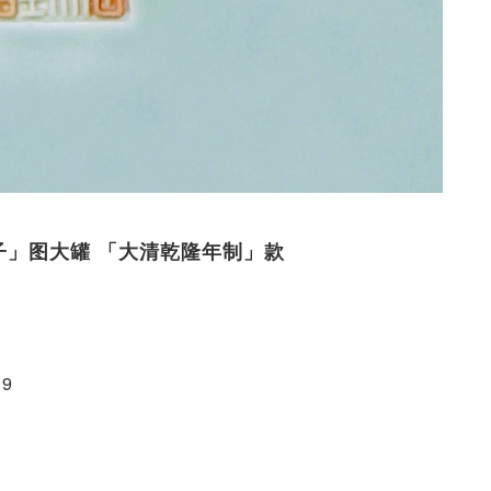
教子」图大罐 「大清乾隆年制」款
9