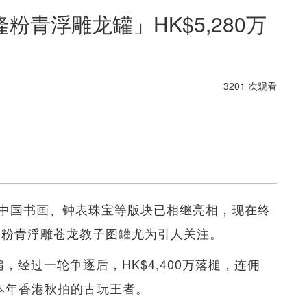
青浮雕龙罐」HK$5,280万
3201 次观看
中国书画、钟表珠宝等版块已相继亮相，现在终
 粉青浮雕苍龙教子图罐尤为引人关注。
经过一轮争逐后，HK$4,400万落槌，连佣
为本年香港秋拍的古玩王者。