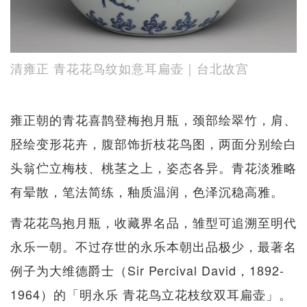
清雍正 青花花鸟纹如意耳扁壶｜台北故宫
雍正朝的青花喜鹊登梅抱月瓶，颈部绘翠竹，肩、
胫绘变形花卉，腹部饰折枝花鸟图，两面分别绘白
头翁伫立梅枝、桃茎之上，姿态各异。青花淡雅略
有晕散，笔法简练，釉质温润，色泽沉稳高雅。
青花花鸟抱月瓶，收藏界名品，雏型可追溯至明代
永乐一朝。不过存世的永乐本朝出品极少，最著名
例子为大维德爵士（Sir Percival David，1892-
1964）的「明永乐 青花鸟立花枝纹双耳扁壶」。