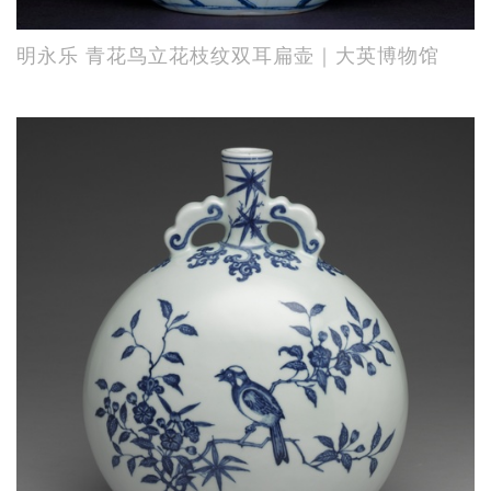
明永乐 青花鸟立花枝纹双耳扁壶｜大英博物馆