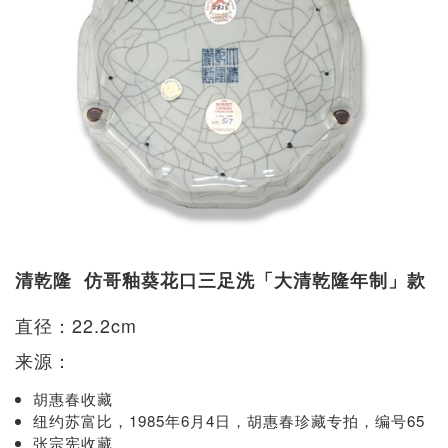
清乾隆 仿哥釉葵花口三足洗「大清乾隆年制」款
直径：22.2cm
来源：
胡惠春收藏
纽约苏富比，1985年6月4日，胡惠春珍藏专拍，编号65
张宗宪收藏