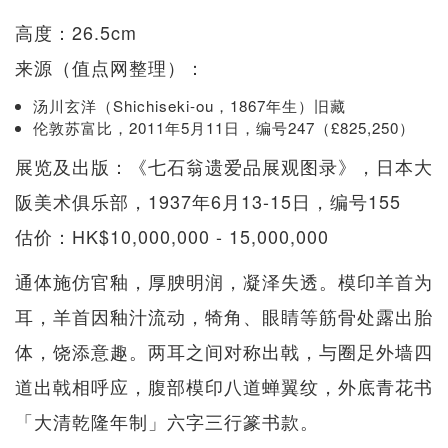
高度：26.5cm
来源（值点网整理）：
汤川玄洋（Shichiseki-ou，1867年生）旧藏
伦敦苏富比，2011年5月11日，编号247（£825,250）
展览及出版：《七石翁遗爱品展观图录》，日本大
阪美术俱乐部，1937年6月13-15日，编号155
估价：HK$10,000,000 - 15,000,000
通体施仿官釉，厚腴明润，凝泽失透。模印羊首为
耳，羊首因釉汁流动，犄角、眼睛等筋骨处露出胎
体，饶添意趣。两耳之间对称出戟，与圈足外墙四
道出戟相呼应，腹部模印八道蝉翼纹，外底青花书
「大清乾隆年制」六字三行篆书款。