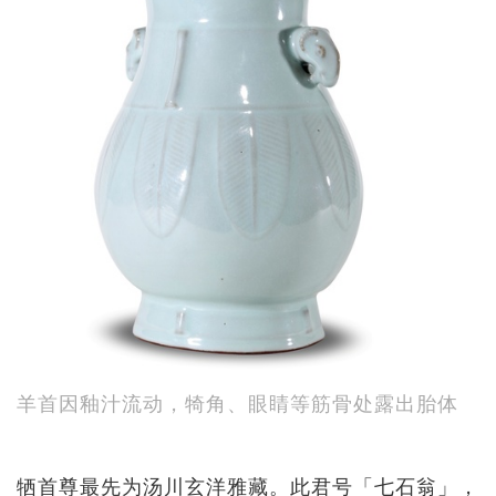
羊首因釉汁流动，犄角、眼睛等筋骨处露出胎体
牺首尊最先为汤川玄洋雅藏。此君号「七石翁」，