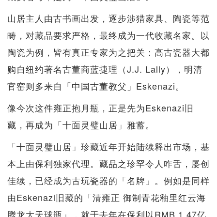
山居主人由古书画出发，逐步涉猎家具、陶瓷等范
畴，对藏品要求严格，最终成为一代收藏名家。以
陶瓷为例，皆有真正专家为之把关：高古瓷器大都
购自纽约著名古董商蓝捷理（J.J. Lally），明清
官窑则多来自「中国古董教父」Eskenazi。
像今次这件雍正抱月瓶，正是先为Eskenazi旧
藏，再成为「十面灵璧山居」雅蓄。
「十面灵璧山居」珍藏近年开始陆续释出市场，基
本上由保利独家代理。藏品之珍罕令人咋舌，屡创
佳续，已经成为古玩瓷器的「名牌」。例如是同样
由Eskenazi旧藏的「清雍正 御制青花釉里红云海
腾龙大天球瓶」，就于去年在保利以RMB 1.47亿