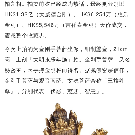
拍亮相。拍卖前夕已经成为热话，最终更分别以
HK$1.32亿（大威德金刚）、HK$6,254万（胜乐
金刚）、HK$5,546万（吉祥喜金刚）天价成交，
震撼整个收藏界。
今次上拍的为金刚手菩萨坐像，铜制鎏金，21cm
高，上刻「大明永乐年施」款。金刚手菩萨，又名
秘密主，因手持金刚杵而得名。据藏佛密宗信仰，
金刚手菩萨与观音菩萨、文殊菩萨合称「三族姓
尊」，分别代表「伏恶、慈悲、智慧」。