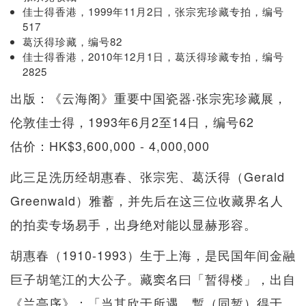
佳士得香港，1999年11月2日，张宗宪珍藏专拍，编号
517
葛沃得珍藏，编号82
佳士得香港，2010年12月1日，葛沃得珍藏专拍，编号
2825
出版：《云海阁》重要中国瓷器‧张宗宪珍藏展，
伦敦佳士得，1993年6月2至14日，编号62
估价：HK$3,600,000 - 4,000,000
此三足洗历经胡惠春、张宗宪、葛沃得（Gerald
Greenwald）雅蓄，并先后在这三位收藏界名人
的拍卖专场易手，出身绝对能以显赫形容。
胡惠春（1910-1993）生于上海，是民国年间金融
巨子胡笔江的大公子。藏窦名曰「暂得楼」，出自
《兰亭序》：「当其欣于所遇，蹔（同暂）得于