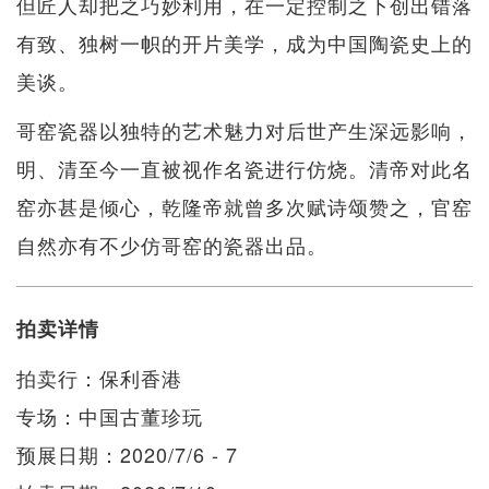
但匠人却把之巧妙利用，在一定控制之下创出错落
有致、独树一帜的开片美学，成为中国陶瓷史上的
美谈。
哥窑瓷器以独特的艺术魅力对后世产生深远影响，
明、清至今一直被视作名瓷进行仿烧。清帝对此名
窑亦甚是倾心，乾隆帝就曾多次赋诗颂赞之，官窑
自然亦有不少仿哥窑的瓷器出品。
拍卖详情
拍卖行：保利香港
专场：中国古董珍玩
预展日期：2020/7/6 - 7