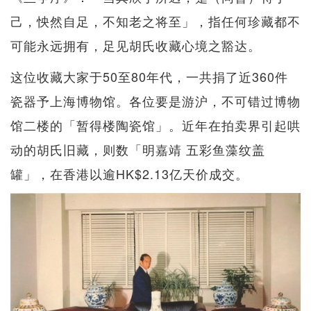
己，怏然自足，不知老之将至」，指任何珍藏都不
可能永远拥有，足见胡氏收藏心境之豁达。
这位收藏大家于50至80年代，一共捐了近360件
瓷器予上海博物馆。各位要是游沪，不可错过博物
馆二楼的「暂得楼陶瓷馆」。近年在拍卖界引起哄
动的胡氏旧藏，则数「明嘉靖 五彩鱼藻纹盖
罐」，在香港以逾HK$2.13亿天价成交。