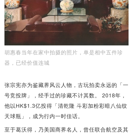
胡惠春当年在家中拍摄的照片，单是相中五件珍
器，已经价值连城
张宗宪亦为鉴藏界风云人物，古玩拍卖永远的「一
号竞投牌」，经手过的珍藏不计其数。 2018年，
他以HK$1.3亿投得「清乾隆 斗彩加粉彩暗八仙纹
天球瓶」，成为行内一时佳话。
至于葛沃得，乃美国商界名人，曾任联合航空及其