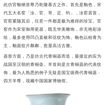
此仿官釉牺首尊乃乾隆慕古之作。首先是釉色，宋
代五大名窑「汝、官、哥、定、钧」，汝窑居首，
官窑紧随其后，任意一件都是极为难得的珍宝。官
窑作为宋室御用瓷器，既无华美雕饰，亦无艳彩涂
绘，最多使用凹凸直棱和弦纹为饰。釉色以粉青为
主，釉面纹片粼粼，愈显高洁古雅。
器形方面，乃是仿古代青铜器而造，最接近的应为
战国至汉朝的青铜壶。羊首则是古青铜器的代表纹
饰，最为人熟悉的例子无疑是国宝级商代青铜器 -
四方羊尊，现藏中国国家博物馆。